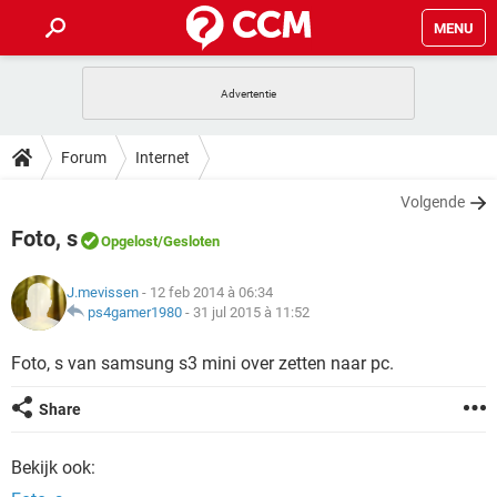
MENU
HOME
VIDEOBELLEN
GAMES
HOW-TO
Forum
Internet
INSTAGRAM
WINDOWS 10
VIDEOBELLEN
GAMES
DOWNLOADS
Volgende
NETFLIX
CORONAVIRUS
INSTAGRAM
WINDOWS 10
Foto, s
GRATIS
VIDEOBELLEN
SNAPCHAT
GAMES
Opgelost
/Gesloten
FORUM
NETFLIX
CORONAVIRUS
TIKTOK
INSTAGRAM
WINDOWS 10
J.mevissen
- 12 feb 2014 à 06:34
GRATIS
VIDEOBELLEN
SNAPCHAT
GAMES
ARTIKELEN
ps4gamer1980
-
31 jul 2015 à 11:52
NETFLIX
CORONAVIRUS
TIKTOK
INSTAGRAM
WINDOWS 10
GRATIS
VIDEOBELLEN
SNAPCHAT
GAMES
Foto, s van samsung s3 mini over zetten naar pc.
NETFLIX
CORONAVIRUS
TIKTOK
INSTAGRAM
WINDOWS 10
Share
GRATIS
SNAPCHAT
NETFLIX
CORONAVIRUS
TIKTOK
Bekijk ook:
GRATIS
SNAPCHAT