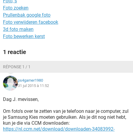
Foto, s
TIKTOK
Foto zoeken
Prullenbak google foto
Foto verwijderen facebook
3d foto maken
Foto bewerken kerst
1 reactie
RÉPONSE 1 / 1
ps4gamer1980
31 jul 2015 à 11:52
Dag J. mevissen,
Om foto's over te zetten van je telefoon naar je computer, zul
je Samsung Kies moeten gebruiken. Als je dit nog niet hebt,
kun je die via CCM downloaden:
https://nl.ccm.net/download/downloaden-34083992-