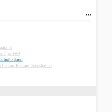
ssional
he tips -FAQ
et buitenland
-
sche tips -Besturingssystemen