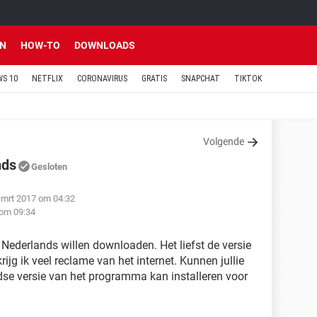
EN
HOW-TO
DOWNLOADS
S 10
NETFLIX
CORONAVIRUS
GRATIS
SNAPCHAT
TIKTOK
Volgende
nds
Gesloten
 mrt 2017 om 04:32
 om 09:34
t Nederlands willen downloaden. Het liefst de versie
rijg ik veel reclame van het internet. Kunnen jullie
ndse versie van het programma kan installeren voor