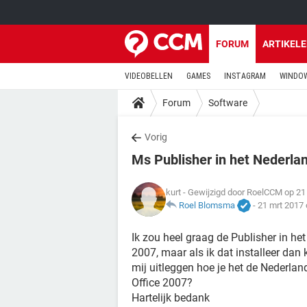
FORUM
ARTIKEL
VIDEOBELLEN
GAMES
INSTAGRAM
WINDOW
Forum
Software
Vorig
Ms Publisher in het Nederla
kurt
- Gewijzigd door RoelCCM op 21
Roel Blomsma
-
21 mrt 2017
Ik zou heel graag de Publisher in he
2007, maar als ik dat installeer dan k
mij uitleggen hoe je het de Nederla
Office 2007?
Hartelijk bedank