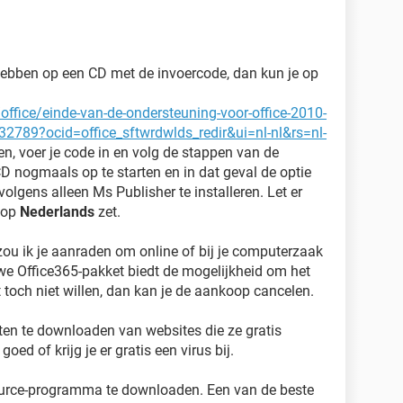
hebben op een CD met de invoercode, dan kun je op
/office/einde-van-de-ondersteuning-voor-office-2010-
789?ocid=office_sftwrdwlds_redir&ui=nl-nl&rs=nl-
den, voer je code in en volg de stappen van de
D nogmaals op te starten en in dat geval de optie
olgens alleen Ms Publisher te installeren. Let er
g op
Nederlands
zet.
zou ik je aanraden om online of bij je computerzaak
uwe Office365-pakket biedt de mogelijkheid om het
 toch niet willen, dan kan je de aankoop cancelen.
ten te downloaden van websites die ze gratis
oed of krijg je er gratis een virus bij.
ource-programma te downloaden. Een van de beste