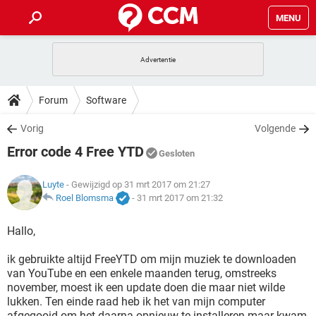
MENU
HOME
VIDEOBELLEN
GAMES
HOW-TO
Forum
Software
INSTAGRAM
WINDOWS 10
VIDEOBELLEN
GAMES
DOWNLOADS
Vorig
Volgende
NETFLIX
CORONAVIRUS
INSTAGRAM
WINDOWS 10
Error code 4 Free YTD
GRATIS
VIDEOBELLEN
SNAPCHAT
GAMES
Gesloten
FORUM
NETFLIX
CORONAVIRUS
TIKTOK
INSTAGRAM
WINDOWS 10
Luyte
- Gewijzigd op 31 mrt 2017 om 21:27
GRATIS
VIDEOBELLEN
SNAPCHAT
GAMES
ARTIKELEN
Roel Blomsma
-
31 mrt 2017 om 21:32
NETFLIX
CORONAVIRUS
TIKTOK
INSTAGRAM
WINDOWS 10
GRATIS
VIDEOBELLEN
SNAPCHAT
GAMES
Hallo,
NETFLIX
CORONAVIRUS
TIKTOK
INSTAGRAM
WINDOWS 10
ik gebruikte altijd FreeYTD om mijn muziek te downloaden
GRATIS
SNAPCHAT
van YouTube en een enkele maanden terug, omstreeks
NETFLIX
CORONAVIRUS
TIKTOK
november, moest ik een update doen die maar niet wilde
GRATIS
SNAPCHAT
lukken. Ten einde raad heb ik het van mijn computer
afgegooid om het daarna opnieuw te installeren maar kwam