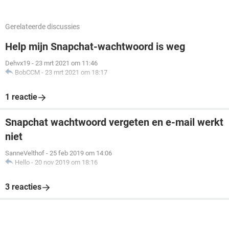
Gerelateerde discussies
Help mijn Snapchat-wachtwoord is weg
Dehvx19
-
23 mrt 2021 om 11:46
BobCCM
-
23 mrt 2021 om 18:17
1 reactie
Snapchat wachtwoord vergeten en e-mail werkt
niet
SanneVelthof
-
25 feb 2019 om 14:06
Hello
-
20 nov 2019 om 18:16
3 reacties