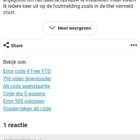
TIKTOK
ik iedere keer uit op de foutmelding zoals in de titel vermeld
staat.
Ik dacht dat er misschien een bug in de update was die bij de
Meer weergeven
volgende update wel zou verholpen zijn maar dus blijkbaar
toch niet. Ik heb het supportteam van FreeYTD hierover zelf
ingelicht met een print screen erbij van de foutmelding en die
Share
zeiden mij dat ik een oude versie gebruikte en gaven mij een
link met de laatste versie maar nog steeds hetzelfde
Bekijk ook:
probleem. Dus hoop ik hier op een redding...
Error code 4 Free YTD
Grtz
Ytd video downloader
Alt code apenstaartje
Code gta 5 wapens
Error 500 oplossen
Graden teken alt code
1 reactie