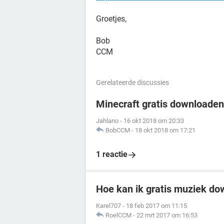
Groetjes,
Bob
CCM
Gerelateerde discussies
Minecraft gratis downloaden
Jahlano
-
16 okt 2018 om 20:33
BobCCM
-
18 okt 2018 om 17:21
1 reactie
Hoe kan ik gratis muziek d
Karel707
-
18 feb 2017 om 11:15
RoelCCM
-
22 mrt 2017 om 16:53