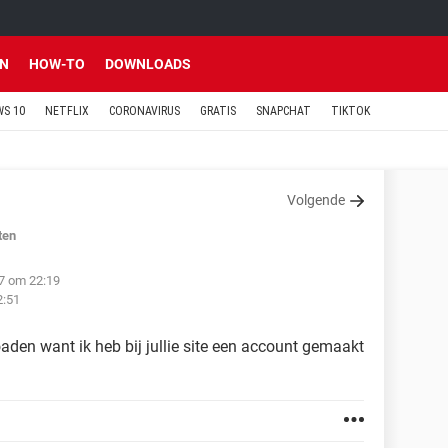
EN
HOW-TO
DOWNLOADS
S 10
NETFLIX
CORONAVIRUS
GRATIS
SNAPCHAT
TIKTOK
Volgende
ten
17 om 22:19
2:51
en want ik heb bij jullie site een account gemaakt