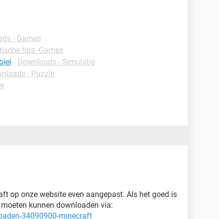
ads - Games
tische tips -Games
biel
-
Downloads - Simulatie
nloads - Puzzle
ie
aft op onze website even aangepast. Als het goed is
n moeten kunnen downloaden via:
loaden-34090900-minecraft