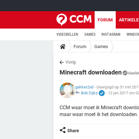
FORUM
ARTIKEL
VIDEOBELLEN
GAMES
INSTAGRAM
WINDOW
Forum
Games
Vorig
Minecraft downloaden
Geslo
gakker2xd
- Gewijzigd op 31 mrt 20
Bob Dijks
-
12 jan 2017 om 0
CCM waar moet ik Minecraft download
maar waar moet ik het downloaden.
Share