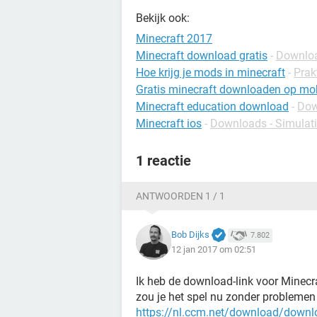
Bekijk ook:
Minecraft 2017
Minecraft download gratis
-
Downlo
Hoe krijg je mods in minecraft
-
Prak
Gratis minecraft downloaden op mo
Minecraft education download
-
Dow
Minecraft ios
-
Downloads - Simulat
1 reactie
ANTWOORDEN 1 / 1
Bob Dijks
7.802
12 jan 2017 om 02:51
Ik heb de download-link voor Minecr
zou je het spel nu zonder probleme
https://nl.ccm.net/download/down