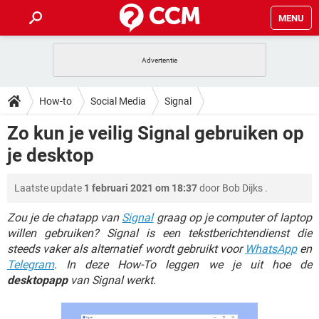
MENU
HOME
VIDEOBELLEN
GAMES
HOW-TO
How-to
Social Media
Signal
INSTAGRAM
WINDOWS 10
VIDEOBELLEN
GAMES
DOWNLOADS
Zo kun je veilig Signal gebruiken op
NETFLIX
CORONAVIRUS
INSTAGRAM
WINDOWS 10
je desktop
GRATIS
VIDEOBELLEN
SNAPCHAT
GAMES
FORUM
NETFLIX
CORONAVIRUS
TIKTOK
INSTAGRAM
WINDOWS 10
Laatste update
1 februari 2021 om 18:37
door
Bob Dijks
.
GRATIS
VIDEOBELLEN
SNAPCHAT
GAMES
ARTIKELEN
NETFLIX
CORONAVIRUS
TIKTOK
INSTAGRAM
WINDOWS 10
Zou je de chatapp van
Signal
graag op je computer of laptop
GRATIS
VIDEOBELLEN
SNAPCHAT
GAMES
willen gebruiken? Signal is een tekstberichtendienst die
NETFLIX
CORONAVIRUS
steeds vaker als alternatief wordt gebruikt voor
WhatsApp
en
TIKTOK
INSTAGRAM
WINDOWS 10
Telegram
GRATIS
. In deze How-To leggen we je uit hoe de
SNAPCHAT
NETFLIX
CORONAVIRUS
desktopapp
van Signal werkt.
TIKTOK
GRATIS
SNAPCHAT