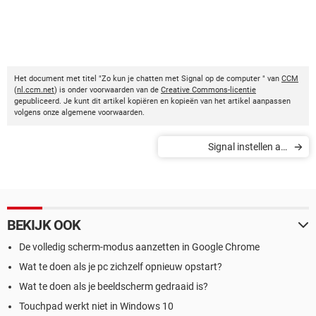
Het document met titel "Zo kun je chatten met Signal op de computer " van
CCM
(
nl.ccm.net
) is onder voorwaarden van de
Creative Commons-licentie
gepubliceerd. Je kunt dit artikel kopiëren en kopieën van het artikel aanpassen
volgens onze algemene voorwaarden.
Signal instellen als
standaard sms-app
BEKIJK OOK
De volledig scherm-modus aanzetten in Google Chrome
Wat te doen als je pc zichzelf opnieuw opstart?
Wat te doen als je beeldscherm gedraaid is?
Touchpad werkt niet in Windows 10