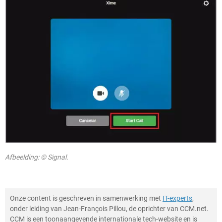
Afbeelding: © Signal.
Onze content is geschreven in samenwerking met
IT-experts
,
onder leiding van Jean-François Pillou, de oprichter van CCM.net.
CCM is een toonaangevende internationale tech-website en is