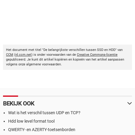
Het document met titel "De belangrijkste verschillen tussen SSD en HDD" van
CCM
(
nl.ccm.net
) is onder voorwaarden van de
Creative Commons-licentie
gepubliceerd. Je kunt dit artikel kopiëren en kopieën van het artikel aanpassen
volgens onze algemene voorwaarden.
BEKIJK OOK
Wat is het verschil tussen UDP en TCP?
Hdd low level format tool
QWERTY- en AZERTY-toetsenborden