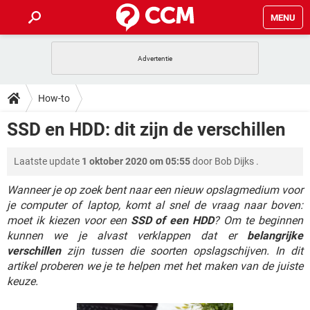
MENU
HOME
VIDEOBELLEN
GAMES
HOW-TO
How-to
INSTAGRAM
WINDOWS 10
VIDEOBELLEN
GAMES
DOWNLOADS
SSD en HDD: dit zijn de verschillen
NETFLIX
CORONAVIRUS
INSTAGRAM
WINDOWS 10
GRATIS
VIDEOBELLEN
SNAPCHAT
GAMES
FORUM
Laatste update
1 oktober 2020 om 05:55
door
Bob Dijks
.
NETFLIX
CORONAVIRUS
TIKTOK
INSTAGRAM
WINDOWS 10
GRATIS
VIDEOBELLEN
SNAPCHAT
GAMES
Wanneer je op zoek bent naar een nieuw opslagmedium voor
ARTIKELEN
NETFLIX
CORONAVIRUS
je computer of laptop, komt al snel de vraag naar boven:
TIKTOK
INSTAGRAM
WINDOWS 10
moet ik kiezen voor een
SSD of een HDD
? Om te beginnen
GRATIS
VIDEOBELLEN
SNAPCHAT
GAMES
NETFLIX
CORONAVIRUS
kunnen we je alvast verklappen dat er
belangrijke
TIKTOK
INSTAGRAM
WINDOWS 10
verschillen
zijn tussen die soorten opslagschijven. In dit
GRATIS
SNAPCHAT
artikel proberen we je te helpen met het maken van de juiste
NETFLIX
CORONAVIRUS
TIKTOK
keuze.
GRATIS
SNAPCHAT