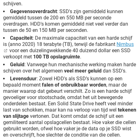
schijven.
Gegevensoverdracht
: SSD's zijn gemiddeld kunnen
gemiddeld tussen de 200 en 550 MB per seconde
overdragen. HDD's komen gemiddeld niet veel verder dan
tussen de 50 en 150 MB per seconden.
Capaciteit
: De maximale capaciteit van een harde schijf
is (anno 2020) 18 terabyte (TB), terwijl de fabrikant
Nimbus
voor een duizelingwekkende 40 duizend dollar een SSD
verkoopt met
100 TB opslagruimte
.
Geluid
: Vanwege hun mechanische werking maken harde
schijven over het algemeen
veel meer geluid
dan SSD's.
Levensduur
: Zowel HDD's als SSD’s kunnen op een
bepaald moment
falen of onbruikbaar worden
, maar de
manier waarop dat gebeurt verschilt. Zo is een harde schijf
gevoeliger voor stootschade, omdat het uit bewegende
onderdelen bestaat. Een Solid State Drive heeft veel minder
last van schokken, maar kan na verloop van tijd wel
tekenen
van slijtage
vertonen. Dat komt omdat de schijf uit een
gemiliteerd aantal opslagcellen bestaat. Hoe vaker die cellen
gebruikt worden, ofwel hoe vaker je de data op je SSD wist
en overschrijft, hoe slechter de conditie van die cellen.