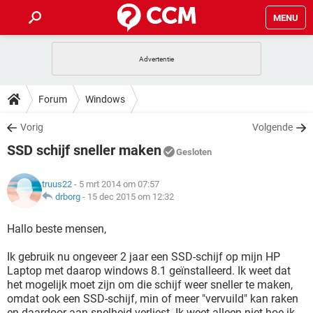
MENU
HOME
VIDEOBELLEN
GAMES
HOW-TO
Forum
Windows
INSTAGRAM
WINDOWS 10
VIDEOBELLEN
GAMES
DOWNLOADS
Vorig
Volgende
NETFLIX
CORONAVIRUS
INSTAGRAM
WINDOWS 10
SSD schijf sneller maken
GRATIS
VIDEOBELLEN
SNAPCHAT
GAMES
Gesloten
FORUM
NETFLIX
CORONAVIRUS
TIKTOK
INSTAGRAM
WINDOWS 10
truus22
- 5 mrt 2014 om 07:57
GRATIS
VIDEOBELLEN
SNAPCHAT
GAMES
ARTIKELEN
drborg
-
15 dec 2015 om 12:32
NETFLIX
CORONAVIRUS
TIKTOK
INSTAGRAM
WINDOWS 10
GRATIS
VIDEOBELLEN
SNAPCHAT
GAMES
Hallo beste mensen,
NETFLIX
CORONAVIRUS
TIKTOK
INSTAGRAM
WINDOWS 10
Ik gebruik nu ongeveer 2 jaar een SSD-schijf op mijn HP
GRATIS
SNAPCHAT
Laptop met daarop windows 8.1 geïnstalleerd. Ik weet dat
NETFLIX
CORONAVIRUS
TIKTOK
het mogelijk moet zijn om die schijf weer sneller te maken,
GRATIS
SNAPCHAT
omdat ook een SSD-schijf, min of meer "vervuild" kan raken
en daardoor aan snelheid verliest. Ik weet alleen niet hoe ik