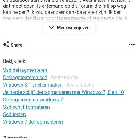
TIKTOK
dat moet doen. Is er iemand op dit Forum, die mij op weg
kan helpen? Ik zou daar zeer dankbaar voor zijn. Ik ben
trouwens dankbaar voor iedere reactie of suggestie, die ik
mag ontvangen.
Meer weergeven
Met vriendelijke groet,
Share
Cor Jansen
Weert
Bekijk ook:
Ssd defragmenteren
Defragmenteren ssd
- Beste reactie
Windows 8.1 sneller maken
- Beste reactie
Je harde schijf defragmenteren met Windows 7, 8 en 10
Defragmenteren windows 7
Ssd schijf formateren
Ssd testen
Windows 7 defragmenteren