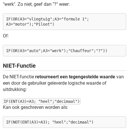
"werk". Zo niet, geef dan "?" weer:
IF(OR(A3="vliegtuig";A3="formule 1";
A3="motor");"Piloot")
Of:
IF(OR(A3="auto";A3="werk");"Chauffeur";"?"))
NIET-Functie
De NIET-functie
retourneert een tegengestelde waarde
van
een door de gebruiker geleverde logische waarde of
uitdrukking:
IF(ENT(A3)=A3; "heel";"decimaal")
Kan ook geschreven worden als:
IF(NOT(ENT(A3)=A3); "heel";"decimaal")