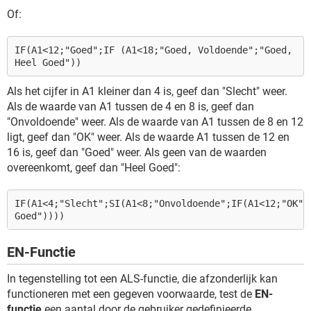
Of:
IF(A1<12;"Goed";IF (A1<18;"Goed, Voldoende";"Goed,
Heel Goed"))
Als het cijfer in A1 kleiner dan 4 is, geef dan "Slecht" weer.
Als de waarde van A1 tussen de 4 en 8 is, geef dan
"Onvoldoende" weer. Als de waarde van A1 tussen de 8 en 12
ligt, geef dan "OK" weer. Als de waarde A1 tussen de 12 en
16 is, geef dan "Goed" weer. Als geen van de waarden
overeenkomt, geef dan "Heel Goed":
IF(A1<4;"Slecht";SI(A1<8;"Onvoldoende";IF(A1<12;"OK";
Goed"))))
EN-Functie
In tegenstelling tot een ALS-functie, die afzonderlijk kan
functioneren met een gegeven voorwaarde, test de
EN-
functie
een aantal door de gebruiker gedefinieerde