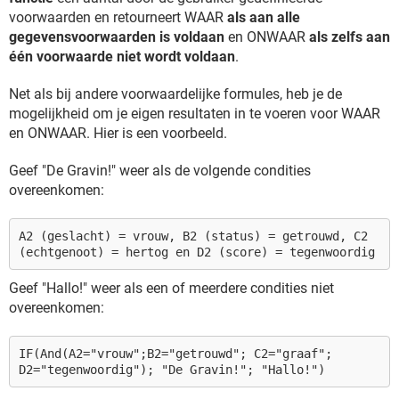
voorwaarden en retourneert WAAR
als aan alle
gegevensvoorwaarden is voldaan
en ONWAAR
als zelfs aan
één voorwaarde niet wordt voldaan
.
Net als bij andere voorwaardelijke formules, heb je de
mogelijkheid om je eigen resultaten in te voeren voor WAAR
en ONWAAR. Hier is een voorbeeld.
Geef "De Gravin!" weer als de volgende condities
overeenkomen:
A2 (geslacht) = vrouw, B2 (status) = getrouwd, C2
(echtgenoot) = hertog en D2 (score) = tegenwoordig
Geef "Hallo!" weer als een of meerdere condities niet
overeenkomen:
IF(And(A2="vrouw";B2="getrouwd"; C2="graaf";
D2="tegenwoordig"); "De Gravin!"; "Hallo!")