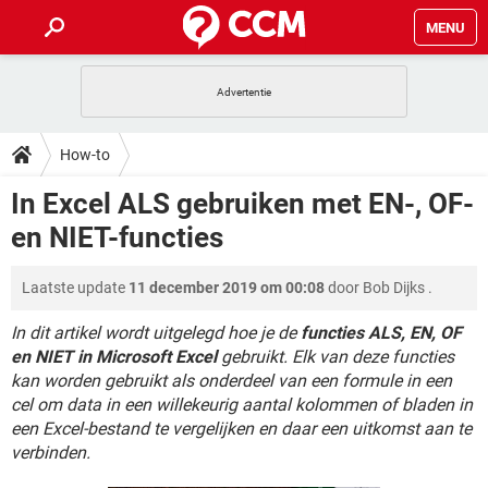
MENU
HOME
VIDEOBELLEN
GAMES
HOW-TO
How-to
INSTAGRAM
WINDOWS 10
VIDEOBELLEN
GAMES
DOWNLOADS
In Excel ALS gebruiken met EN-, OF-
NETFLIX
CORONAVIRUS
INSTAGRAM
WINDOWS 10
en NIET-functies
GRATIS
VIDEOBELLEN
SNAPCHAT
GAMES
FORUM
NETFLIX
CORONAVIRUS
TIKTOK
INSTAGRAM
WINDOWS 10
Laatste update
11 december 2019 om 00:08
door
Bob Dijks
.
GRATIS
VIDEOBELLEN
SNAPCHAT
GAMES
ARTIKELEN
NETFLIX
CORONAVIRUS
TIKTOK
INSTAGRAM
WINDOWS 10
In dit artikel wordt uitgelegd hoe je de
functies ALS, EN, OF
GRATIS
VIDEOBELLEN
SNAPCHAT
GAMES
en NIET in Microsoft Excel
gebruikt. Elk van deze functies
NETFLIX
CORONAVIRUS
kan worden gebruikt als onderdeel van een formule in een
TIKTOK
INSTAGRAM
WINDOWS 10
cel om data in een willekeurig aantal kolommen of bladen in
GRATIS
SNAPCHAT
NETFLIX
CORONAVIRUS
een Excel-bestand te vergelijken en daar een uitkomst aan te
TIKTOK
verbinden.
GRATIS
SNAPCHAT