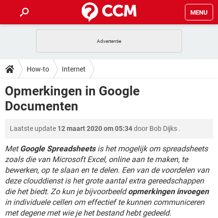
MENU
HOME
VIDEOBELLEN
GAMES
HOW-TO
How-to
Internet
INSTAGRAM
WINDOWS 10
VIDEOBELLEN
GAMES
DOWNLOADS
Opmerkingen in Google
NETFLIX
CORONAVIRUS
INSTAGRAM
WINDOWS 10
Documenten
GRATIS
VIDEOBELLEN
SNAPCHAT
GAMES
FORUM
NETFLIX
CORONAVIRUS
TIKTOK
INSTAGRAM
WINDOWS 10
Laatste update
12 maart 2020 om 05:34
door
Bob Dijks
.
GRATIS
VIDEOBELLEN
SNAPCHAT
GAMES
ARTIKELEN
NETFLIX
CORONAVIRUS
TIKTOK
INSTAGRAM
WINDOWS 10
Met
Google Spreadsheets
is het mogelijk om spreadsheets
GRATIS
VIDEOBELLEN
SNAPCHAT
GAMES
zoals die van Microsoft Excel, online aan te maken, te
NETFLIX
CORONAVIRUS
bewerken, op te slaan en te delen. Een van de voordelen van
TIKTOK
INSTAGRAM
WINDOWS 10
deze clouddienst is het grote aantal extra gereedschappen
GRATIS
SNAPCHAT
NETFLIX
CORONAVIRUS
die het biedt. Zo kun je bijvoorbeeld
opmerkingen invoegen
TIKTOK
in individuele cellen om effectief te kunnen communiceren
GRATIS
SNAPCHAT
met degene met wie je het bestand hebt gedeeld.