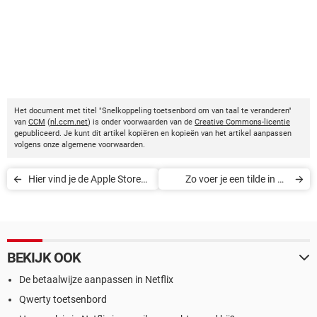
Het document met titel "Snelkoppeling toetsenbord om van taal te veranderen"
van
CCM
(
nl.ccm.net
) is onder voorwaarden van de
Creative Commons-licentie
gepubliceerd. Je kunt dit artikel kopiëren en kopieën van het artikel aanpassen
volgens onze algemene voorwaarden.
Hier vind je de Apple Stores
Zo voer je een tilde in op
van Nederland
Mac
BEKIJK OOK
De betaalwijze aanpassen in Netflix
Qwerty toetsenbord