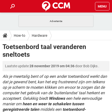
MENU
HOME
VIDEOBELLEN
GAMES
HOW-TO
How-to
Hardware
INSTAGRAM
WINDOWS 10
VIDEOBELLEN
GAMES
DOWNLOADS
Toetsenbord taal veranderen
NETFLIX
CORONAVIRUS
INSTAGRAM
WINDOWS 10
sneltoets
GRATIS
VIDEOBELLEN
SNAPCHAT
GAMES
FORUM
NETFLIX
CORONAVIRUS
TIKTOK
INSTAGRAM
WINDOWS 10
Laatste update
28 november 2019 om 04:36
door
Bob Dijks
.
GRATIS
VIDEOBELLEN
SNAPCHAT
GAMES
ARTIKELEN
NETFLIX
CORONAVIRUS
TIKTOK
INSTAGRAM
WINDOWS 10
Als je meertalig bent of op een ander toetsenbord werkt dan
GRATIS
VIDEOBELLEN
SNAPCHAT
GAMES
dat je gewend bent, kan het erg frustrerend zijn om telkens
NETFLIX
CORONAVIRUS
op je scherm te moeten klikken om ervoor te zorgen dat de
TIKTOK
INSTAGRAM
WINDOWS 10
computer het gebruik van de 'buitenlandse' taal herkent en
GRATIS
SNAPCHAT
NETFLIX
CORONAVIRUS
accepteert. Gelukkig biedt
Windows
een hele eenvoudige
TIKTOK
manier om
heen en weer te schakelen tussen
GRATIS
SNAPCHAT
geregistreerde talen
middels een
toetsenbord-