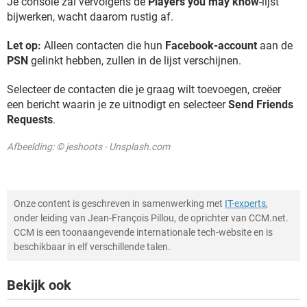
Je console zal vervolgens de
Players you may know
-lijst
bijwerken, wacht daarom rustig af.
Let op:
Alleen contacten die hun
Facebook-account
aan de
PSN
gelinkt hebben, zullen in de lijst verschijnen.
Selecteer de contacten die je graag wilt toevoegen, creëer
een bericht waarin je ze uitnodigt en selecteer
Send Friends
Requests
.
Afbeelding: © jeshoots - Unsplash.com
Onze content is geschreven in samenwerking met
IT-experts
,
onder leiding van Jean-François Pillou, de oprichter van CCM.net.
CCM is een toonaangevende internationale tech-website en is
beschikbaar in elf verschillende talen.
Bekijk ook