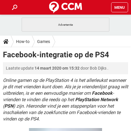
MENU
HOME
VIDEOBELLEN
GAMES
HOW-TO
How-to
Games
INSTAGRAM
WINDOWS 10
VIDEOBELLEN
GAMES
DOWNLOADS
Facebook-integratie op de PS4
NETFLIX
CORONAVIRUS
INSTAGRAM
WINDOWS 10
GRATIS
VIDEOBELLEN
SNAPCHAT
GAMES
FORUM
Laatste update
14 maart 2020 om 15:32
door
Bob Dijks
.
NETFLIX
CORONAVIRUS
TIKTOK
INSTAGRAM
WINDOWS 10
GRATIS
VIDEOBELLEN
SNAPCHAT
GAMES
Online gamen op de PlayStation 4 is het allerleukst wanneer
ARTIKELEN
NETFLIX
CORONAVIRUS
je dit met vrienden kunt doen. Als je je vriendenlijst graag wilt
TIKTOK
INSTAGRAM
WINDOWS 10
uitbreiden, is er een eenvoudige manier om
Facebook
-
GRATIS
VIDEOBELLEN
SNAPCHAT
GAMES
NETFLIX
CORONAVIRUS
vrienden te vinden die reeds op het
PlayStation Network
TIKTOK
INSTAGRAM
WINDOWS 10
(
PSN
) zijn. Hieronder vind je een stappenplan voor het
GRATIS
SNAPCHAT
inschakelen van de zoekfunctie om Facebook-vrienden te
NETFLIX
CORONAVIRUS
TIKTOK
vinden op de PS4.
GRATIS
SNAPCHAT