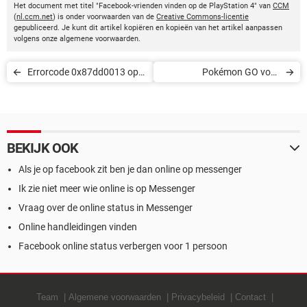
Het document met titel "Facebook-vrienden vinden op de PlayStation 4" van
CCM
(
nl.ccm.net
) is onder voorwaarden van de
Creative Commons-licentie
gepubliceerd. Je kunt dit artikel kopiëren en kopieën van het artikel aanpassen
volgens onze algemene voorwaarden.
Errorcode 0x87dd0013 op
Pokémon GO voor
Xbox One
beginners: zo werkt het
BEKIJK OOK
Als je op facebook zit ben je dan online op messenger
Ik zie niet meer wie online is op Messenger
Vraag over de online status in Messenger
Online handleidingen vinden
Facebook online status verbergen voor 1 persoon
Team
Algemene voorwaarden
Privacybeleid
Contact