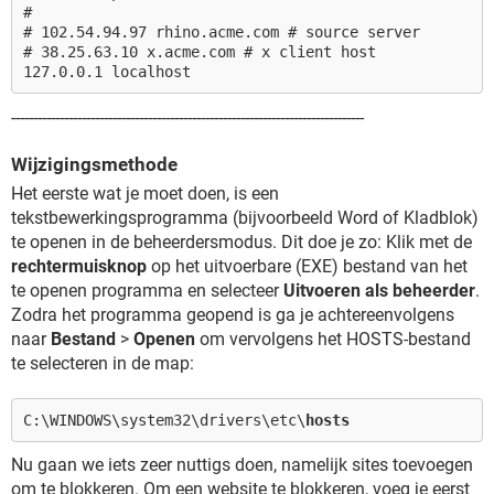
#
# 102.54.94.97 rhino.acme.com # source server
# 38.25.63.10 x.acme.com # x client host
127.0.0.1 localhost
--------------------------------------------------------------------------------
Wijzigingsmethode
Het eerste wat je moet doen, is een
tekstbewerkingsprogramma (bijvoorbeeld Word of Kladblok)
te openen in de beheerdersmodus. Dit doe je zo: Klik met de
rechtermuisknop
op het uitvoerbare (EXE) bestand van het
te openen programma en selecteer
Uitvoeren als beheerder
.
Zodra het programma geopend is ga je achtereenvolgens
naar
Bestand
>
Openen
om vervolgens het HOSTS-bestand
te selecteren in de map:
C:\WINDOWS\system32\drivers\etc\
hosts
Nu gaan we iets zeer nuttigs doen, namelijk sites toevoegen
om te blokkeren. Om een website te blokkeren, voeg je eerst