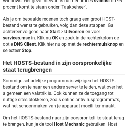
Windows. Het geval hiervan is dat het proces
svchost
op 99
procent komt te staan onder 'Taakbeheer'.
Als je om bepaalde redenen toch graag een groot HOST-
bestand wenst te gebruiken, volg dan deze stappen: Ga
achtereenvolgens naar
Start
>
Uitvoeren
en voer
services.msc
in. Klik nu
OK
en zoek in de rechterkolom de
optie
DNS Client
. Klik hier nu op met de
rechtermuisknop
en
selecteer
Stop
.
Het HOSTS-bestand in zijn oorspronkelijke
staat terugbrengen
Sommige schadelijke programma's wijzigen het HOSTS-
bestand om je naar een andere server te leiden, wat over het
algemeen een valstrik is. Ook kunnen ze de toegang tot
nuttige sites blokkeren, zoals online antivirusprogramma's,
wat het schoonmaken van je apparaat moeilijker maakt.
Om het HOSTS-bestand naar zijn oorspronkelijke staat terug
te brengen, kun je de tool
Host Mechanic
gebruiken. Host