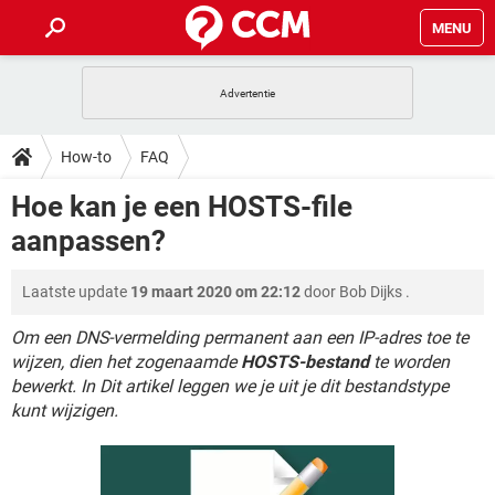
MENU
HOME
VIDEOBELLEN
GAMES
HOW-TO
How-to
FAQ
INSTAGRAM
WINDOWS 10
VIDEOBELLEN
GAMES
DOWNLOADS
Hoe kan je een HOSTS-file
NETFLIX
CORONAVIRUS
INSTAGRAM
WINDOWS 10
aanpassen?
GRATIS
VIDEOBELLEN
SNAPCHAT
GAMES
FORUM
NETFLIX
CORONAVIRUS
TIKTOK
INSTAGRAM
WINDOWS 10
Laatste update
19 maart 2020 om 22:12
door
Bob Dijks
.
GRATIS
VIDEOBELLEN
SNAPCHAT
GAMES
ARTIKELEN
NETFLIX
CORONAVIRUS
TIKTOK
INSTAGRAM
WINDOWS 10
Om een DNS-vermelding permanent aan een IP-adres toe te
GRATIS
VIDEOBELLEN
SNAPCHAT
GAMES
wijzen, dien het zogenaamde
HOSTS-bestand
te worden
NETFLIX
CORONAVIRUS
bewerkt. In Dit artikel leggen we je uit je dit bestandstype
TIKTOK
INSTAGRAM
WINDOWS 10
kunt wijzigen.
GRATIS
SNAPCHAT
NETFLIX
CORONAVIRUS
TIKTOK
GRATIS
SNAPCHAT