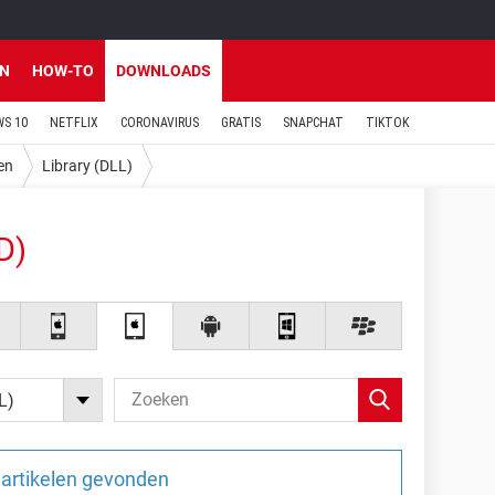
EN
HOW-TO
DOWNLOADS
S 10
NETFLIX
CORONAVIRUS
GRATIS
SNAPCHAT
TIKTOK
en
Library (DLL)
D)
L)
artikelen gevonden