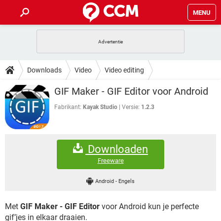
MENU
HOME
VIDEOBELLEN
GAMES
HOW-TO
Downloads
Video
Video editing
INSTAGRAM
WINDOWS 10
VIDEOBELLEN
GAMES
DOWNLOADS
GIF Maker - GIF Editor voor Android
NETFLIX
CORONAVIRUS
INSTAGRAM
WINDOWS 10
GRATIS
VIDEOBELLEN
SNAPCHAT
GAMES
Fabrikant:
Kayak Studio
Versie:
1.2.3
FORUM
NETFLIX
CORONAVIRUS
TIKTOK
INSTAGRAM
WINDOWS 10
GRATIS
VIDEOBELLEN
SNAPCHAT
GAMES
ARTIKELEN
NETFLIX
CORONAVIRUS
Downloaden
TIKTOK
INSTAGRAM
WINDOWS 10
GRATIS
VIDEOBELLEN
SNAPCHAT
GAMES
Freeware
NETFLIX
CORONAVIRUS
TIKTOK
INSTAGRAM
WINDOWS 10
Android
-
Engels
GRATIS
SNAPCHAT
NETFLIX
CORONAVIRUS
TIKTOK
Met
GIF Maker - GIF Editor
voor Android kun je perfecte
GRATIS
SNAPCHAT
gif’jes in elkaar draaien.