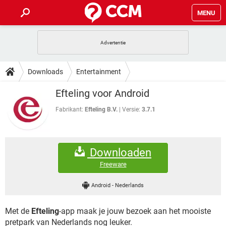
MENU
HOME
VIDEOBELLEN
GAMES
HOW-TO
Downloads
Entertainment
INSTAGRAM
WINDOWS 10
VIDEOBELLEN
GAMES
DOWNLOADS
Efteling voor Android
NETFLIX
CORONAVIRUS
INSTAGRAM
WINDOWS 10
GRATIS
VIDEOBELLEN
SNAPCHAT
GAMES
Fabrikant:
Efteling B.V.
Versie:
3.7.1
FORUM
NETFLIX
CORONAVIRUS
TIKTOK
INSTAGRAM
WINDOWS 10
GRATIS
VIDEOBELLEN
SNAPCHAT
GAMES
ARTIKELEN
NETFLIX
CORONAVIRUS
Downloaden
TIKTOK
INSTAGRAM
WINDOWS 10
GRATIS
VIDEOBELLEN
SNAPCHAT
GAMES
Freeware
NETFLIX
CORONAVIRUS
TIKTOK
INSTAGRAM
WINDOWS 10
Android
-
Nederlands
GRATIS
SNAPCHAT
NETFLIX
CORONAVIRUS
TIKTOK
Met de
Efteling
-app maak je jouw bezoek aan het mooiste
GRATIS
SNAPCHAT
pretpark van Nederlands nog leuker.