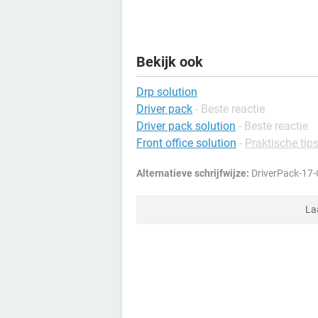
Bekijk ook
Drp solution
Driver pack
- Beste reactie
Driver pack solution
- Beste reactie
Front office solution
-
Praktische tips
Alternatieve schrijfwijze:
DriverPack-17-O
La