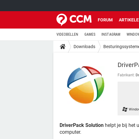
FORUM
ARTIKEL
VIDEOBELLEN
GAMES
INSTAGRAM
WINDOW
Downloads
Besturingssystem
DriverP
Fabrikant:
D
Windo
DriverPack Solution
helpt je bij het
computer.