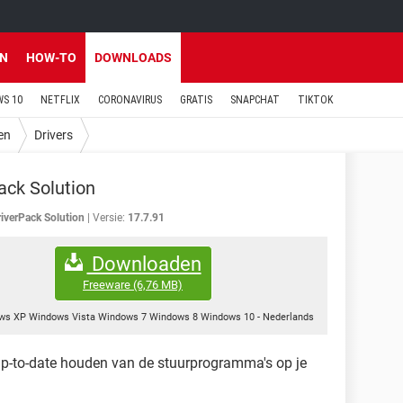
EN
HOW-TO
DOWNLOADS
S 10
NETFLIX
CORONAVIRUS
GRATIS
SNAPCHAT
TIKTOK
en
Drivers
ack Solution
riverPack Solution
Versie:
17.7.91
Downloaden
Freeware
(6,76 MB)
ws XP Windows Vista Windows 7 Windows 8 Windows 10
-
Nederlands
 up-to-date houden van de stuurprogramma's op je