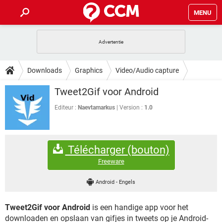
MENU
HOME
VIDEOBELLEN
GAMES
HOW-TO
Downloads
Graphics
Video/Audio capture
INSTAGRAM
WINDOWS 10
VIDEOBELLEN
GAMES
DOWNLOADS
Tweet2Gif voor Android
NETFLIX
CORONAVIRUS
INSTAGRAM
WINDOWS 10
GRATIS
VIDEOBELLEN
SNAPCHAT
GAMES
Editeur :
Naevtamarkus
Version :
1.0
FORUM
NETFLIX
CORONAVIRUS
TIKTOK
INSTAGRAM
WINDOWS 10
GRATIS
VIDEOBELLEN
SNAPCHAT
GAMES
ARTIKELEN
NETFLIX
CORONAVIRUS
Télécharger (bouton)
TIKTOK
INSTAGRAM
WINDOWS 10
GRATIS
VIDEOBELLEN
SNAPCHAT
GAMES
Freeware
NETFLIX
CORONAVIRUS
TIKTOK
INSTAGRAM
WINDOWS 10
Android
-
Engels
GRATIS
SNAPCHAT
NETFLIX
CORONAVIRUS
TIKTOK
Tweet2Gif voor Android
is een handige app voor het
GRATIS
SNAPCHAT
downloaden en opslaan van gifjes in tweets op je Android-