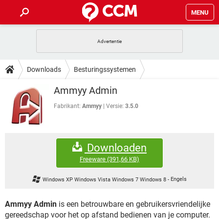
MENU
HOME
VIDEOBELLEN
GAMES
HOW-TO
Downloads
Besturingssystemen
INSTAGRAM
WINDOWS 10
VIDEOBELLEN
GAMES
DOWNLOADS
Ammyy Admin
Besturingssystemen
NETFLIX
CORONAVIRUS
INSTAGRAM
WINDOWS 10
GRATIS
VIDEOBELLEN
SNAPCHAT
GAMES
Fabrikant:
Ammyy
Versie:
3.5.0
FORUM
NETFLIX
CORONAVIRUS
TIKTOK
INSTAGRAM
WINDOWS 10
GRATIS
VIDEOBELLEN
SNAPCHAT
GAMES
ARTIKELEN
NETFLIX
CORONAVIRUS
Downloaden
TIKTOK
INSTAGRAM
WINDOWS 10
GRATIS
VIDEOBELLEN
SNAPCHAT
GAMES
Freeware
(391,66 KB)
NETFLIX
CORONAVIRUS
TIKTOK
INSTAGRAM
WINDOWS 10
Windows XP Windows Vista Windows 7 Windows 8
-
Engels
GRATIS
SNAPCHAT
NETFLIX
CORONAVIRUS
TIKTOK
Ammyy Admin
is een betrouwbare en gebruikersvriendelijke
GRATIS
SNAPCHAT
gereedschap voor het op afstand bedienen van je computer.