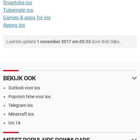
Snaptube ios
Tubemate ios
Games & apps for ios
Appxg ios
Laatste update
1 november 2017 om 05:23
door
Bob Dijks
.
BEKIJK OOK
Outlook voor ios
Popcorn time voor ios
Telegram ios
Minecraft ios
Ios 14