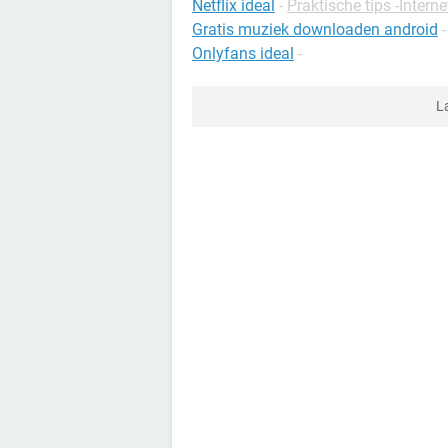
Netflix ideal
-
Praktische tips -Interne
Gratis muziek downloaden android
Onlyfans ideal
-
L