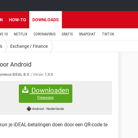
EN
HOW-TO
DOWNLOADS
S 10
NETFLIX
CORONAVIRUS
GRATIS
SNAPCHAT
TIKTOK
's
Exchange / Finance
oor Android
urrence iDEAL B.V.
Versie:
1.0.0
Downloaden
Freeware
Android
-
Nederlands
kun je iDEAL-betalingen doen door een QR-code te