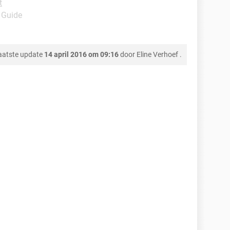
t
- Guide
aatste update
14 april 2016 om 09:16
door
Eline Verhoef
.