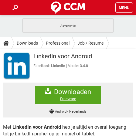
MENU
HOME
VIDEOBELLEN
GAMES
HOW-TO
Downloads
Professional
Job / Resume
INSTAGRAM
WINDOWS 10
VIDEOBELLEN
GAMES
DOWNLOADS
LinkedIn voor Android
NETFLIX
CORONAVIRUS
INSTAGRAM
WINDOWS 10
GRATIS
VIDEOBELLEN
SNAPCHAT
GAMES
Fabrikant:
LinkedIn
Versie:
3.4.8
FORUM
NETFLIX
CORONAVIRUS
TIKTOK
INSTAGRAM
WINDOWS 10
GRATIS
VIDEOBELLEN
SNAPCHAT
GAMES
ARTIKELEN
NETFLIX
CORONAVIRUS
Downloaden
TIKTOK
INSTAGRAM
WINDOWS 10
GRATIS
VIDEOBELLEN
SNAPCHAT
GAMES
Freeware
NETFLIX
CORONAVIRUS
TIKTOK
INSTAGRAM
WINDOWS 10
Android
-
Nederlands
GRATIS
SNAPCHAT
NETFLIX
CORONAVIRUS
TIKTOK
Met
LinkedIn voor Android
heb je altijd en overal toegang
GRATIS
SNAPCHAT
tot je LinkedIn-profiel op je mobiel of tablet.