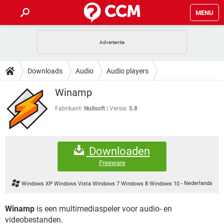
MENU
HOME
VIDEOBELLEN
GAMES
HOW-TO
Downloads
Audio
Audio players
INSTAGRAM
WINDOWS 10
VIDEOBELLEN
GAMES
DOWNLOADS
Winamp
NETFLIX
CORONAVIRUS
INSTAGRAM
WINDOWS 10
GRATIS
VIDEOBELLEN
SNAPCHAT
GAMES
Fabrikant:
Nullsoft
Versie:
5.8
FORUM
NETFLIX
CORONAVIRUS
TIKTOK
INSTAGRAM
WINDOWS 10
GRATIS
VIDEOBELLEN
SNAPCHAT
GAMES
ARTIKELEN
NETFLIX
CORONAVIRUS
Downloaden
TIKTOK
INSTAGRAM
WINDOWS 10
GRATIS
VIDEOBELLEN
SNAPCHAT
GAMES
Freeware
NETFLIX
CORONAVIRUS
TIKTOK
INSTAGRAM
WINDOWS 10
Windows XP Windows Vista Windows 7 Windows 8 Windows 10
-
Nederlands
GRATIS
SNAPCHAT
NETFLIX
CORONAVIRUS
TIKTOK
Winamp
is een multimediaspeler voor audio- en
GRATIS
SNAPCHAT
videobestanden.