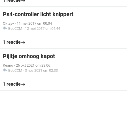
1 reactie
Ps4-controller licht knippert
Oktayv
-
11 mei 2017 om 00:04
BobCCM
-
12 mei 2017 om 04:44
1 reactie
Pijltje omhoog kapot
Keano
-
26 okt 2021 om 23:06
BobCCM
-
3 nov 2021 om 02:33
1 reactie