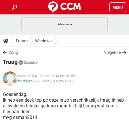
MENU
HOME
VIDEOBELLEN
GAMES
HOW-TO
Forum
Windows
INSTAGRAM
WINDOWS 10
VIDEOBELLEN
GAMES
DOWNLOADS
Vorig
Volgende
NETFLIX
CORONAVIRUS
INSTAGRAM
WINDOWS 10
Traag
GRATIS
VIDEOBELLEN
SNAPCHAT
GAMES
Gesloten
FORUM
NETFLIX
CORONAVIRUS
TIKTOK
INSTAGRAM
WINDOWS 10
osman2014
- 20 sep 2014 om 13:55
GRATIS
VIDEOBELLEN
SNAPCHAT
GAMES
ARTIKELEN
driver777
-
6 okt 2014 om 19:22
NETFLIX
CORONAVIRUS
TIKTOK
INSTAGRAM
WINDOWS 10
GRATIS
VIDEOBELLEN
SNAPCHAT
GAMES
Goedendag,
NETFLIX
CORONAVIRUS
Ik heb een desk top pc deze is zo verschrikkelijk traag ik heb
TIKTOK
INSTAGRAM
WINDOWS 10
al systeem herstel gedaan maar hij blijft traag wat kan ik
GRATIS
SNAPCHAT
hier aan doen.
NETFLIX
CORONAVIRUS
TIKTOK
mvg osman2014
GRATIS
SNAPCHAT