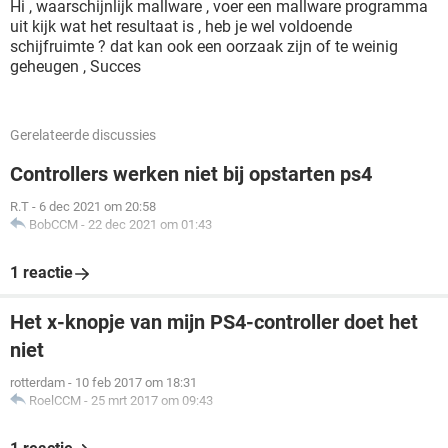
Hi , waarschijnlijk mallware , voer een mallware programma
uit kijk wat het resultaat is , heb je wel voldoende
schijfruimte ? dat kan ook een oorzaak zijn of te weinig
geheugen , Succes
Gerelateerde discussies
Controllers werken niet bij opstarten ps4
R.T
-
6 dec 2021 om 20:58
BobCCM
-
22 dec 2021 om 01:43
1 reactie
Het x-knopje van mijn PS4-controller doet het
niet
rotterdam
-
10 feb 2017 om 18:31
RoelCCM
-
25 mrt 2017 om 09:43