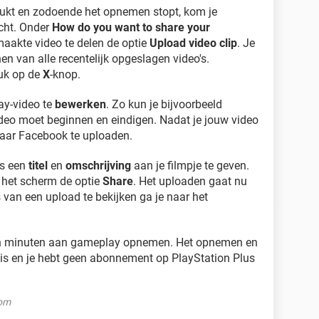
rukt en zodoende het opnemen stopt, kom je
cht. Onder
How do you want to share your
maakte video te delen de optie
Upload video clip
. Je
nen van alle recentelijk opgeslagen video's.
ruk op de
X
-knop.
ay-video te
bewerken
. Zo kun je bijvoorbeeld
eo moet beginnen en eindigen. Nadat je jouw video
naar Facebook te uploaden.
is een
titel
en
omschrijving
aan je filmpje te geven.
in het scherm de optie
Share
. Het uploaden gaat nu
 van een upload te bekijken ga je naar het
tien minuten aan gameplay opnemen. Het opnemen en
tis en je hebt geen abonnement op PlayStation Plus
com