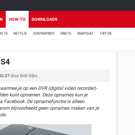
EN
HOW-TO
DOWNLOADS
S 10
NETFLIX
CORONAVIRUS
GRATIS
SNAPCHAT
TIKTOK
PS4
02:27
door
Bob Dijks
.
aarmee je op een DVR (digital video recorder)-
elden kunt opnemen. Deze opnames kun je
via Facebook. De opnamefunctie is alleen
daarom bijvoorbeeld geen opnames maken van je
ole.