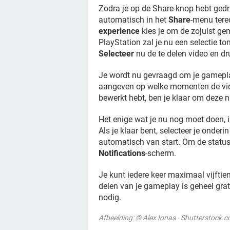
Zodra je op de Share-knop hebt ged
automatisch in het
Share
-menu tere
experience
kies je om de zojuist ge
PlayStation zal je nu een selectie to
Selecteer
nu de te delen video en d
Je wordt nu gevraagd om je gamepl
aangeven op welke momenten de vid
bewerkt hebt, ben je klaar om deze 
Het enige wat je nu nog moet doen, 
Als je klaar bent, selecteer je onder
automatisch van start. Om de status
Notifications
-scherm.
Je kunt iedere keer maximaal vijf
delen van je gameplay is geheel gra
nodig.
Afbeelding: © Alex Ionas - Shutterstock.