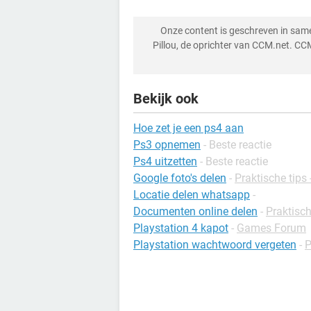
Onze content is geschreven in sa
Pillou, de oprichter van CCM.net. CC
Bekijk ook
Hoe zet je een ps4 aan
Ps3 opnemen
- Beste reactie
Ps4 uitzetten
- Beste reactie
Google foto's delen
-
Praktische tips 
Locatie delen whatsapp
-
Documenten online delen
-
Praktisch
Playstation 4 kapot
-
Games Forum
Playstation wachtwoord vergeten
-
P