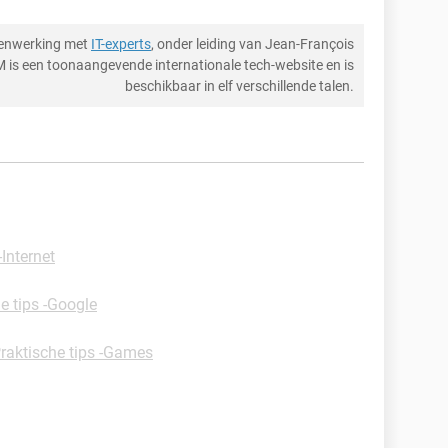
menwerking met
IT-experts
, onder leiding van Jean-François
M is een toonaangevende internationale tech-website en is
beschikbaar in elf verschillende talen.
-Internet
e tips -Google
raktische tips -Games