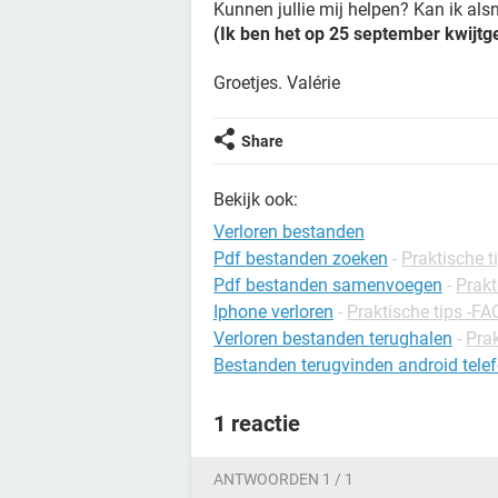
Kunnen jullie mij helpen? Kan ik als
(Ik ben het op 25 september kwijtg
Groetjes. Valérie
Share
Bekijk ook:
Verloren bestanden
Pdf bestanden zoeken
-
Praktische t
Pdf bestanden samenvoegen
-
Prakt
Iphone verloren
-
Praktische tips -FA
Verloren bestanden terughalen
-
Prak
Bestanden terugvinden android tele
1 reactie
ANTWOORDEN 1 / 1