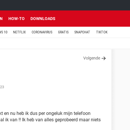
EN
HOW-TO
DOWNLOADS
S 10
NETFLIX
CORONAVIRUS
GRATIS
SNAPCHAT
TIKTOK
Volgende
:23
kt en nu heb ik dus per ongeluk mijn telefoon
al ik van !! Ik heb van alles geprobeerd maar niets