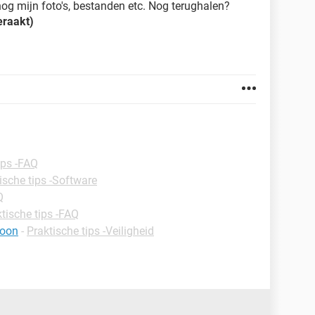
nog mijn foto's, bestanden etc. Nog terughalen?
eraakt)
ips -FAQ
ische tips -Software
Q
tische tips -FAQ
foon
-
Praktische tips -Veiligheid