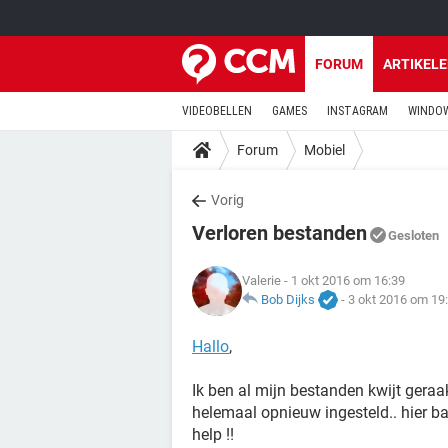
FORUM
ARTIKEL
VIDEOBELLEN
GAMES
INSTAGRAM
WINDOW
Forum
Mobiel
Vorig
Verloren bestanden
Gesloten
Valerie
- 1 okt 2016 om 16:39
Bob Dijks
-
3 okt 2016 om 19
Hallo
,
Ik ben al mijn bestanden kwijt geraa
helemaal opnieuw ingesteld.. hier ba
help !!