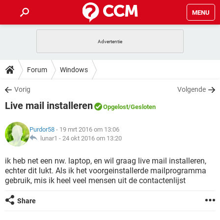
MENU
HOME
VIDEOBELLEN
GAMES
HOW-TO
Forum
Windows
INSTAGRAM
WINDOWS 10
VIDEOBELLEN
GAMES
DOWNLOADS
Vorig
Volgende
NETFLIX
CORONAVIRUS
INSTAGRAM
WINDOWS 10
Live mail installeren
GRATIS
VIDEOBELLEN
SNAPCHAT
GAMES
Opgelost
/Gesloten
FORUM
NETFLIX
CORONAVIRUS
TIKTOK
INSTAGRAM
WINDOWS 10
Purdor58
- 19 mrt 2016 om 13:06
GRATIS
VIDEOBELLEN
SNAPCHAT
GAMES
ARTIKELEN
lunar1 -
24 okt 2016 om 13:20
NETFLIX
CORONAVIRUS
TIKTOK
INSTAGRAM
WINDOWS 10
GRATIS
VIDEOBELLEN
SNAPCHAT
GAMES
ik heb net een nw. laptop, en wil graag live mail installeren,
NETFLIX
CORONAVIRUS
echter dit lukt. Als ik het voorgeinstallerde mailprogramma
TIKTOK
INSTAGRAM
WINDOWS 10
gebruik, mis ik heel veel mensen uit de contactenlijst
GRATIS
SNAPCHAT
NETFLIX
CORONAVIRUS
TIKTOK
Share
GRATIS
SNAPCHAT