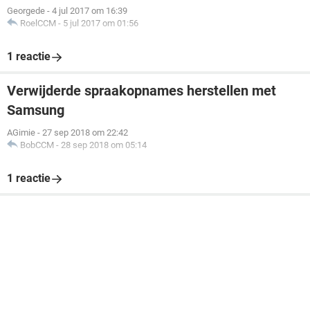
Georgede
-
4 jul 2017 om 16:39
RoelCCM
-
5 jul 2017 om 01:56
1 reactie
Verwijderde spraakopnames herstellen met
Samsung
AGimie
-
27 sep 2018 om 22:42
BobCCM
-
28 sep 2018 om 05:14
1 reactie