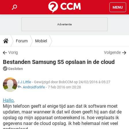
MENU
HOME
VIDEOBELLEN
GAMES
HOW-TO
Forum
Mobiel
INSTAGRAM
WINDOWS 10
VIDEOBELLEN
GAMES
DOWNLOADS
Vorig
Volgende
NETFLIX
CORONAVIRUS
INSTAGRAM
WINDOWS 10
Bestanden Samsung S5 opslaan in de cloud
GRATIS
VIDEOBELLEN
SNAPCHAT
GAMES
FORUM
NETFLIX
CORONAVIRUS
Gesloten
TIKTOK
INSTAGRAM
WINDOWS 10
GRATIS
VIDEOBELLEN
SNAPCHAT
GAMES
ARTIKELEN
NETFLIX
J.J.Little
- Gewijzigd door BobCCM op 24/02/2016 à 05:27
CORONAVIRUS
TIKTOK
INSTAGRAM
WINDOWS 10
Androidforlife
-
7 feb 2016 om 20:28
GRATIS
VIDEOBELLEN
SNAPCHAT
GAMES
NETFLIX
CORONAVIRUS
Hallo
,
TIKTOK
INSTAGRAM
WINDOWS 10
Mijn telefoon geeft al enige tijd aan dat ik software moet
GRATIS
SNAPCHAT
updaten, maar wanneer ik dat wil doen geeft hij aan dat de
NETFLIX
CORONAVIRUS
TIKTOK
opslag op mijn apparaat ontoereikend is. hoe verplaats ik
GRATIS
SNAPCHAT
gegevens naar de cloud opslag. ik heb helemaal niet veel