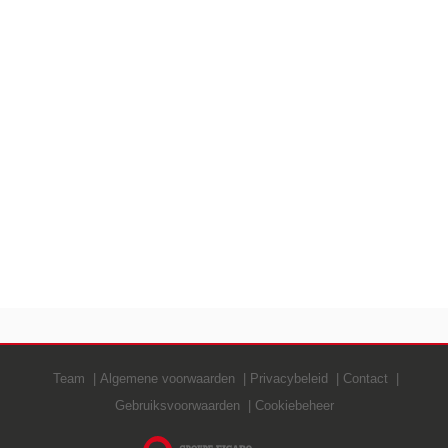
Team
Algemene voorwaarden
Privacybeleid
Contact
Gebruiksvoorwaarden
Cookiebeheer