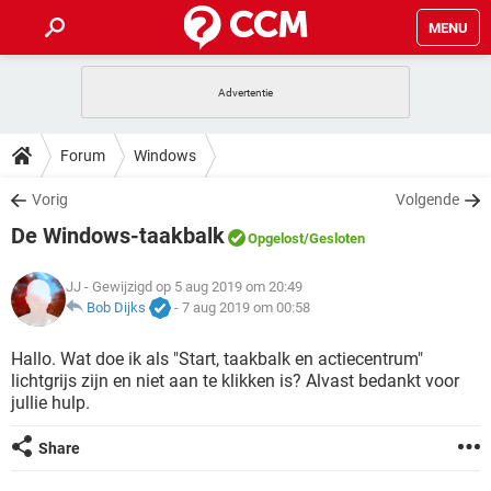
MENU
HOME
VIDEOBELLEN
GAMES
HOW-TO
Forum
Windows
INSTAGRAM
WINDOWS 10
VIDEOBELLEN
GAMES
DOWNLOADS
Vorig
Volgende
NETFLIX
CORONAVIRUS
INSTAGRAM
WINDOWS 10
De Windows-taakbalk
GRATIS
VIDEOBELLEN
SNAPCHAT
GAMES
Opgelost
/Gesloten
FORUM
NETFLIX
CORONAVIRUS
TIKTOK
INSTAGRAM
WINDOWS 10
JJ
- Gewijzigd op 5 aug 2019 om 20:49
GRATIS
VIDEOBELLEN
SNAPCHAT
GAMES
ARTIKELEN
Bob Dijks
-
7 aug 2019 om 00:58
NETFLIX
CORONAVIRUS
TIKTOK
INSTAGRAM
WINDOWS 10
GRATIS
VIDEOBELLEN
SNAPCHAT
GAMES
Hallo. Wat doe ik als "Start, taakbalk en actiecentrum"
NETFLIX
CORONAVIRUS
lichtgrijs zijn en niet aan te klikken is? Alvast bedankt voor
TIKTOK
INSTAGRAM
WINDOWS 10
jullie hulp.
GRATIS
SNAPCHAT
NETFLIX
CORONAVIRUS
TIKTOK
Share
GRATIS
SNAPCHAT