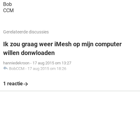
Bob
CCM
Gerelateerde discussies
Ik zou graag weer iMesh op mijn computer
willen donwloaden
hanniedekroon
-
17 aug 2015 om 13:27
BobCCM
-
17 aug 2015 om 18:26
1 reactie