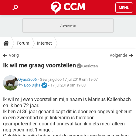
MENU
HOME
VIDEOBELLEN
GAMES
HOW-TO
Forum
Internet
INSTAGRAM
WINDOWS 10
VIDEOBELLEN
GAMES
DOWNLOADS
Vorig
Volgende
NETFLIX
CORONAVIRUS
INSTAGRAM
WINDOWS 10
Ik wil me graag voorstellen
GRATIS
VIDEOBELLEN
SNAPCHAT
GAMES
Gesloten
FORUM
NETFLIX
CORONAVIRUS
TIKTOK
INSTAGRAM
WINDOWS 10
Qyara2006
- Gewijzigd op 17 jul 2019 om 19:07
GRATIS
VIDEOBELLEN
SNAPCHAT
GAMES
ARTIKELEN
Bob Dijks
-
17 jul 2019 om 19:08
NETFLIX
CORONAVIRUS
TIKTOK
INSTAGRAM
WINDOWS 10
GRATIS
VIDEOBELLEN
SNAPCHAT
GAMES
Ik wil mij even voorstellen mijn naam is Marinus Kallenbach
NETFLIX
CORONAVIRUS
en ik ben 72 jaar.
TIKTOK
INSTAGRAM
WINDOWS 10
Ik ben al 36 jaar gehandicapt dit is door een ongeval gebeurt
GRATIS
SNAPCHAT
in een zwembad mijn linkerarm is hierdoor
NETFLIX
CORONAVIRUS
TIKTOK
geamputeerd en door dit ongeval kan ik niets meer alleen
GRATIS
SNAPCHAT
nog typen met 1 vinger.
Gelukkig is mijn hobby met de computer werken verder kan