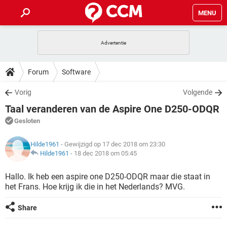
MENU
HOME
VIDEOBELLEN
GAMES
HOW-TO
Forum
Software
INSTAGRAM
WINDOWS 10
VIDEOBELLEN
GAMES
DOWNLOADS
Vorig
Volgende
NETFLIX
CORONAVIRUS
INSTAGRAM
WINDOWS 10
Taal veranderen van de Aspire One D250-ODQR
GRATIS
VIDEOBELLEN
SNAPCHAT
GAMES
FORUM
NETFLIX
CORONAVIRUS
Gesloten
TIKTOK
INSTAGRAM
WINDOWS 10
GRATIS
VIDEOBELLEN
SNAPCHAT
GAMES
ARTIKELEN
NETFLIX
Hilde1961
- Gewijzigd op 17 dec 2018 om 23:30
CORONAVIRUS
TIKTOK
INSTAGRAM
WINDOWS 10
Hilde1961
-
18 dec 2018 om 05:45
GRATIS
VIDEOBELLEN
SNAPCHAT
GAMES
NETFLIX
CORONAVIRUS
Hallo. Ik heb een aspire one D250-ODQR maar die staat in
TIKTOK
INSTAGRAM
WINDOWS 10
het Frans. Hoe krijg ik die in het Nederlands? MVG.
GRATIS
SNAPCHAT
NETFLIX
CORONAVIRUS
TIKTOK
Share
GRATIS
SNAPCHAT