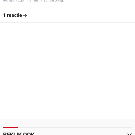
RoelCCM
-
31 mrt 2017 om 22:40
1 reactie
BEKIJK OOK