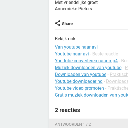
Met vriendelijke groet
Annemieke Pieters
Share
Bekijk ook:
Van youtube naar avi
Youtube naar avi
- Beste reactie
You tube converteren naar mp4
- Be
Muziek downloaden van youtube
-
P
Downloaden van youtube
-
Praktisch
Youtube downloader hd
-
Downloads
Youtube video promoten
-
Praktische
Gratis muziek downloaden van yout
2 reacties
ANTWOORDEN 1 / 2