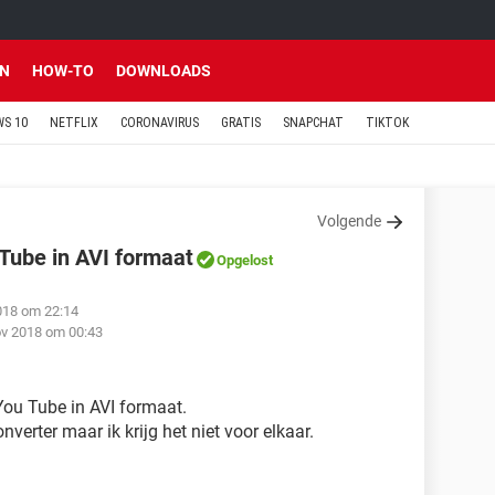
EN
HOW-TO
DOWNLOADS
S 10
NETFLIX
CORONAVIRUS
GRATIS
SNAPCHAT
TIKTOK
Volgende
Tube in AVI formaat
Opgelost
018 om 22:14
ov 2018 om 00:43
You Tube in AVI formaat.
verter maar ik krijg het niet voor elkaar.