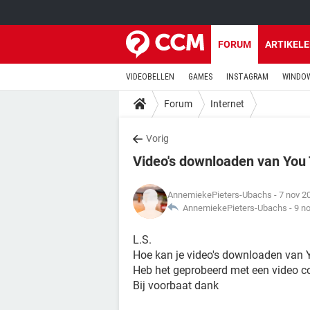
FORUM
ARTIKEL
VIDEOBELLEN
GAMES
INSTAGRAM
WINDOW
Forum
Internet
Vorig
Video's downloaden van You 
AnnemiekePieters-Ubachs
- 7 nov 2
AnnemiekePieters-Ubachs -
9 n
L.S.
Hoe kan je video's downloaden van 
Heb het geprobeerd met een video con
Bij voorbaat dank