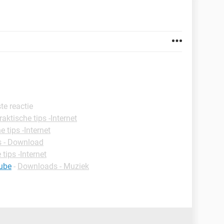
ste reactie
raktische tips -Internet
e tips -Internet
 - Download
 tips -Internet
ube
-
Downloads - Muziek