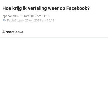
Hoe krijg ik vertaling weer op Facebook?
opahans38
-
15 mrt 2018 om 14:15
PaulaStopa
-
25 okt 2023 om 10:19
4 reacties