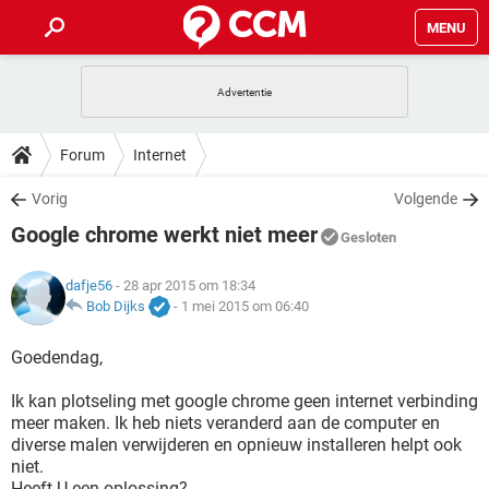
MENU
HOME
VIDEOBELLEN
GAMES
HOW-TO
Forum
Internet
INSTAGRAM
WINDOWS 10
VIDEOBELLEN
GAMES
DOWNLOADS
Vorig
Volgende
NETFLIX
CORONAVIRUS
INSTAGRAM
WINDOWS 10
Google chrome werkt niet meer
GRATIS
VIDEOBELLEN
SNAPCHAT
GAMES
Gesloten
FORUM
NETFLIX
CORONAVIRUS
TIKTOK
INSTAGRAM
WINDOWS 10
dafje56
- 28 apr 2015 om 18:34
GRATIS
VIDEOBELLEN
SNAPCHAT
GAMES
ARTIKELEN
Bob Dijks
-
1 mei 2015 om 06:40
NETFLIX
CORONAVIRUS
TIKTOK
INSTAGRAM
WINDOWS 10
GRATIS
VIDEOBELLEN
SNAPCHAT
GAMES
Goedendag,
NETFLIX
CORONAVIRUS
TIKTOK
INSTAGRAM
WINDOWS 10
Ik kan plotseling met google chrome geen internet verbinding
GRATIS
SNAPCHAT
meer maken. Ik heb niets veranderd aan de computer en
NETFLIX
CORONAVIRUS
TIKTOK
diverse malen verwijderen en opnieuw installeren helpt ook
GRATIS
SNAPCHAT
niet.
Heeft U een oplossing?