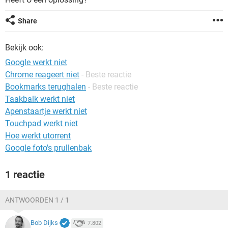
TIKTOK
Share
Bekijk ook:
Google werkt niet
Chrome reageert niet
- Beste reactie
Bookmarks terughalen
- Beste reactie
Taakbalk werkt niet
Apenstaartje werkt niet
Touchpad werkt niet
Hoe werkt utorrent
Google foto's prullenbak
1 reactie
ANTWOORDEN 1 / 1
Bob Dijks
7.802