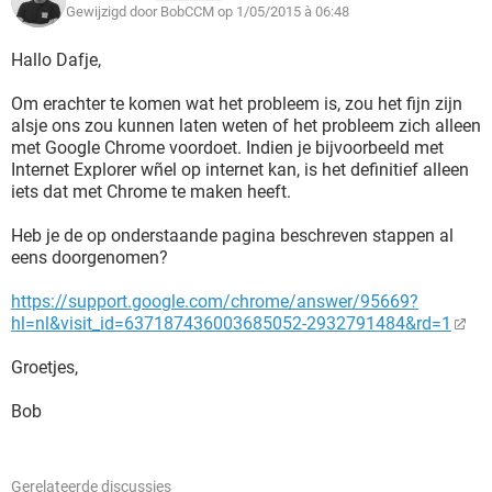
Gewijzigd door BobCCM op 1/05/2015 à 06:48
Hallo Dafje,
Om erachter te komen wat het probleem is, zou het fijn zijn
alsje ons zou kunnen laten weten of het probleem zich alleen
met Google Chrome voordoet. Indien je bijvoorbeeld met
Internet Explorer wñel op internet kan, is het definitief alleen
iets dat met Chrome te maken heeft.
Heb je de op onderstaande pagina beschreven stappen al
eens doorgenomen?
https://support.google.com/chrome/answer/95669?
hl=nl&visit_id=637187436003685052-2932791484&rd=1
Groetjes,
Bob
Gerelateerde discussies