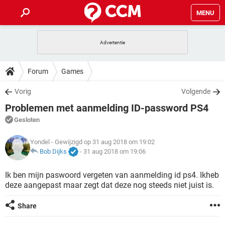
MENU
HOME
VIDEOBELLEN
GAMES
HOW-TO
Forum
Games
INSTAGRAM
WINDOWS 10
VIDEOBELLEN
GAMES
DOWNLOADS
Vorig
Volgende
NETFLIX
CORONAVIRUS
INSTAGRAM
WINDOWS 10
Problemen met aanmelding ID-password PS4
GRATIS
VIDEOBELLEN
SNAPCHAT
GAMES
FORUM
NETFLIX
CORONAVIRUS
Gesloten
TIKTOK
INSTAGRAM
WINDOWS 10
GRATIS
VIDEOBELLEN
SNAPCHAT
GAMES
ARTIKELEN
Yondel
- Gewijzigd op 31 aug 2018 om 19:02
NETFLIX
CORONAVIRUS
TIKTOK
INSTAGRAM
WINDOWS 10
Bob Dijks
-
31 aug 2018 om 19:06
GRATIS
VIDEOBELLEN
SNAPCHAT
GAMES
NETFLIX
CORONAVIRUS
Ik ben mijn paswoord vergeten van aanmelding id ps4. Ikheb
TIKTOK
INSTAGRAM
WINDOWS 10
deze aangepast maar zegt dat deze nog steeds niet juist is.
GRATIS
SNAPCHAT
NETFLIX
CORONAVIRUS
TIKTOK
Share
GRATIS
SNAPCHAT