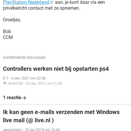
PlayStation Nederland
aan, je kunt daar via een
privébericht contact met ze opnemen.
Groetjes,
Bob
CCM
Gerelateerde discussies
Controllers werken niet bij opstarten ps4
R.T
-
6 dec 2021 om 20:58
BobCCM
-
22 dec 2021 om 01:43
1 reactie
Ik kan geen e-mails verzenden met Windows
live mail (@ live.nl )
gerardstam
-
29 jan 2018 om 16:44