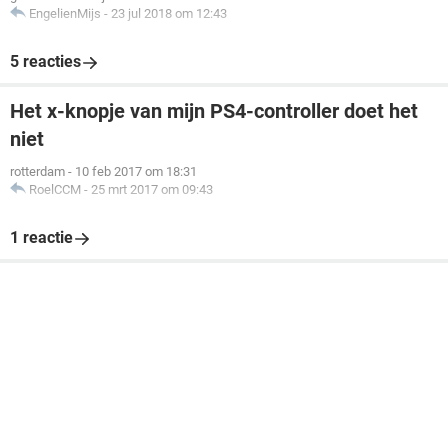
EngelienMijs
-
23 jul 2018 om 12:43
5 reacties
Het x-knopje van mijn PS4-controller doet het
niet
rotterdam
-
10 feb 2017 om 18:31
RoelCCM
-
25 mrt 2017 om 09:43
1 reactie