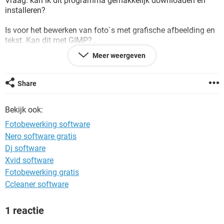
Vraag: kan ik dit programma gemakkelijk downloaden en
TIKTOK
installeren?
Is voor het bewerken van foto`s met grafische afbeelding en
tekst. Kan dit met GIMP? .
Meer weergeven
Met vriendelijke groet,
Share
Hans
Bekijk ook:
Fotobewerking software
Nero software gratis
Dj software
Xvid software
Fotobewerking gratis
Ccleaner software
1 reactie