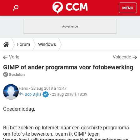
MENU
HOME
VIDEOBELLEN
GAMES
HOW-TO
Forum
Windows
INSTAGRAM
WINDOWS 10
VIDEOBELLEN
GAMES
DOWNLOADS
Vorig
Volgende
NETFLIX
CORONAVIRUS
INSTAGRAM
WINDOWS 10
GIMP of ander programma voor fotobewerking
GRATIS
VIDEOBELLEN
SNAPCHAT
GAMES
FORUM
NETFLIX
CORONAVIRUS
Gesloten
TIKTOK
INSTAGRAM
WINDOWS 10
GRATIS
VIDEOBELLEN
SNAPCHAT
GAMES
ARTIKELEN
Hans
- 23 aug 2018 à 13:47
NETFLIX
CORONAVIRUS
TIKTOK
INSTAGRAM
WINDOWS 10
Bob Dijks
-
23 aug 2018 à 18:39
GRATIS
VIDEOBELLEN
SNAPCHAT
GAMES
NETFLIX
CORONAVIRUS
Goedemiddag,
TIKTOK
INSTAGRAM
WINDOWS 10
GRATIS
SNAPCHAT
NETFLIX
CORONAVIRUS
TIKTOK
Bij het zoeken op Internet, naar een geschikte programma
GRATIS
SNAPCHAT
om foto`s te bewerken, kwam ik GIMP tegen