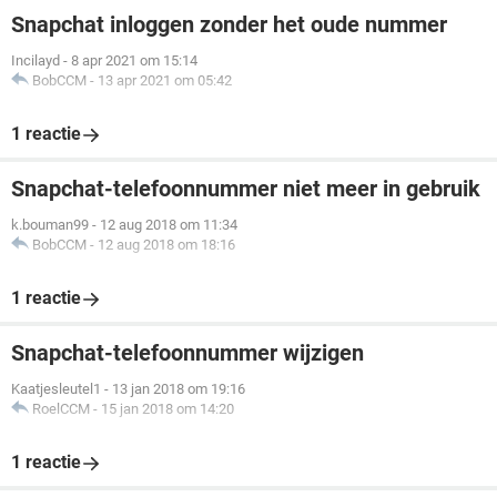
Snapchat inloggen zonder het oude nummer
Incilayd
-
8 apr 2021 om 15:14
BobCCM
-
13 apr 2021 om 05:42
1 reactie
Snapchat-telefoonnummer niet meer in gebruik
k.bouman99
-
12 aug 2018 om 11:34
BobCCM
-
12 aug 2018 om 18:16
1 reactie
Snapchat-telefoonnummer wijzigen
Kaatjesleutel1
-
13 jan 2018 om 19:16
RoelCCM
-
15 jan 2018 om 14:20
1 reactie