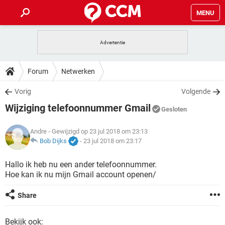
MENU
HOME
VIDEOBELLEN
GAMES
HOW-TO
Forum
Netwerken
INSTAGRAM
WINDOWS 10
VIDEOBELLEN
GAMES
DOWNLOADS
Vorig
Volgende
NETFLIX
CORONAVIRUS
INSTAGRAM
WINDOWS 10
Wijziging telefoonnummer Gmail
GRATIS
VIDEOBELLEN
SNAPCHAT
GAMES
Gesloten
FORUM
NETFLIX
CORONAVIRUS
TIKTOK
INSTAGRAM
WINDOWS 10
Andre
- Gewijzigd op 23 jul 2018 om 23:13
GRATIS
VIDEOBELLEN
SNAPCHAT
GAMES
ARTIKELEN
Bob Dijks
-
23 jul 2018 om 23:17
NETFLIX
CORONAVIRUS
TIKTOK
INSTAGRAM
WINDOWS 10
GRATIS
VIDEOBELLEN
SNAPCHAT
GAMES
Hallo ik heb nu een ander telefoonnummer.
NETFLIX
CORONAVIRUS
Hoe kan ik nu mijn Gmail account openen/
TIKTOK
INSTAGRAM
WINDOWS 10
GRATIS
SNAPCHAT
NETFLIX
CORONAVIRUS
Share
TIKTOK
GRATIS
SNAPCHAT
Bekijk ook: