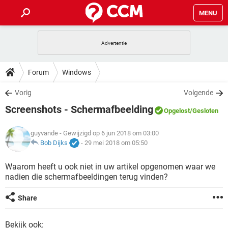
MENU
HOME
VIDEOBELLEN
GAMES
HOW-TO
Forum
Windows
INSTAGRAM
WINDOWS 10
VIDEOBELLEN
GAMES
DOWNLOADS
Vorig
Volgende
NETFLIX
CORONAVIRUS
INSTAGRAM
WINDOWS 10
Screenshots - Schermafbeelding
GRATIS
VIDEOBELLEN
SNAPCHAT
GAMES
Opgelost
/Gesloten
FORUM
NETFLIX
CORONAVIRUS
TIKTOK
INSTAGRAM
WINDOWS 10
guyvande
- Gewijzigd op 6 jun 2018 om 03:00
GRATIS
VIDEOBELLEN
SNAPCHAT
GAMES
ARTIKELEN
Bob Dijks
-
29 mei 2018 om 05:50
NETFLIX
CORONAVIRUS
TIKTOK
INSTAGRAM
WINDOWS 10
GRATIS
VIDEOBELLEN
SNAPCHAT
GAMES
Waarom heeft u ook niet in uw artikel opgenomen waar we
NETFLIX
CORONAVIRUS
nadien die schermafbeeldingen terug vinden?
TIKTOK
INSTAGRAM
WINDOWS 10
GRATIS
SNAPCHAT
NETFLIX
CORONAVIRUS
Share
TIKTOK
GRATIS
SNAPCHAT
Bekijk ook: