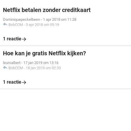
Netflix betalen zonder creditkaart
Dominiquepeckelbeen
-
1 apr 2018 om 11:28
BobCCM
-
3 apr 2018 om 05:19
1 reactie
Hoe kan je gratis Netflix kijken?
leursalbert
-
17 jan 2019 om 13:16
BobCCM
-
18 jan 2019 om 02:33
1 reactie