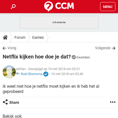
MENU
HOME
VIDEOBELLEN
GAMES
HOW-TO
Forum
Games
INSTAGRAM
WINDOWS 10
VIDEOBELLEN
GAMES
DOWNLOADS
Vorig
Volgende
NETFLIX
CORONAVIRUS
INSTAGRAM
WINDOWS 10
Netflix kijken hoe doe je dat?
GRATIS
VIDEOBELLEN
SNAPCHAT
GAMES
Gesloten
FORUM
NETFLIX
CORONAVIRUS
TIKTOK
INSTAGRAM
WINDOWS 10
stefan
- Gewijzigd op 10 mrt 2018 om 03:51
GRATIS
VIDEOBELLEN
SNAPCHAT
GAMES
ARTIKELEN
Roel Blomsma
-
10 mrt 2018 om 03:40
NETFLIX
CORONAVIRUS
TIKTOK
INSTAGRAM
WINDOWS 10
GRATIS
VIDEOBELLEN
SNAPCHAT
GAMES
ik weet niet hoe je netflix moet kijken en ik heb het al
NETFLIX
CORONAVIRUS
geprobeerd
TIKTOK
INSTAGRAM
WINDOWS 10
GRATIS
SNAPCHAT
NETFLIX
CORONAVIRUS
Share
TIKTOK
GRATIS
SNAPCHAT
Bekijk ook: