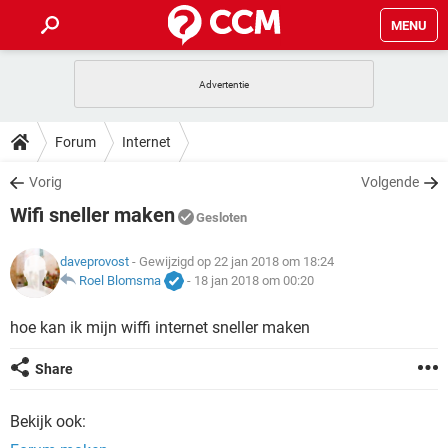
MENU
HOME
VIDEOBELLEN
GAMES
HOW-TO
Forum
Internet
INSTAGRAM
WINDOWS 10
VIDEOBELLEN
GAMES
DOWNLOADS
Vorig
Volgende
NETFLIX
CORONAVIRUS
INSTAGRAM
WINDOWS 10
Wifi sneller maken
GRATIS
VIDEOBELLEN
SNAPCHAT
GAMES
Gesloten
FORUM
NETFLIX
CORONAVIRUS
TIKTOK
INSTAGRAM
WINDOWS 10
daveprovost
- Gewijzigd op 22 jan 2018 om 18:24
GRATIS
VIDEOBELLEN
SNAPCHAT
GAMES
ARTIKELEN
Roel Blomsma
-
18 jan 2018 om 00:20
NETFLIX
CORONAVIRUS
TIKTOK
INSTAGRAM
WINDOWS 10
GRATIS
VIDEOBELLEN
SNAPCHAT
GAMES
hoe kan ik mijn wiffi internet sneller maken
NETFLIX
CORONAVIRUS
TIKTOK
INSTAGRAM
WINDOWS 10
Share
GRATIS
SNAPCHAT
NETFLIX
CORONAVIRUS
TIKTOK
Bekijk ook:
GRATIS
SNAPCHAT