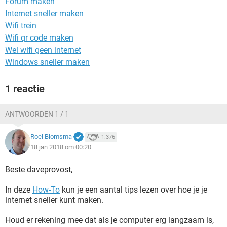
Forum maken
TIKTOK
Internet sneller maken
Wifi trein
Wifi qr code maken
Wel wifi geen internet
Windows sneller maken
1 reactie
ANTWOORDEN 1 / 1
Roel Blomsma
1.376
18 jan 2018 om 00:20
Beste daveprovost,
In deze
How-To
kun je een aantal tips lezen over hoe je je
internet sneller kunt maken.
Houd er rekening mee dat als je computer erg langzaam is,