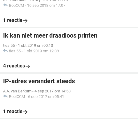
BobCCM
-
16 sep 2018 om 17:07
1 reactie
Ik kan niet meer draadloos printen
ties.55
-
1 okt 2019 om 00:10
ties.55
-
1 okt 2019 om 12:38
4 reacties
IP-adres verandert steeds
A.A. van Berkum
-
4 sep 2017 om 14:58
RoelCCM
-
6 sep 2017 om 05:41
1 reactie