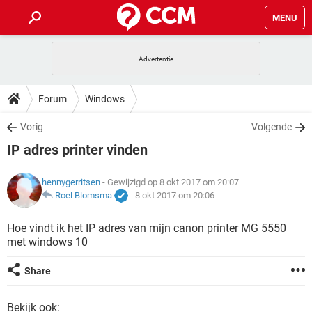
MENU
HOME
VIDEOBELLEN
GAMES
HOW-TO
Forum
Windows
INSTAGRAM
WINDOWS 10
VIDEOBELLEN
GAMES
DOWNLOADS
Vorig
Volgende
NETFLIX
CORONAVIRUS
INSTAGRAM
WINDOWS 10
IP adres printer vinden
GRATIS
VIDEOBELLEN
SNAPCHAT
GAMES
FORUM
NETFLIX
CORONAVIRUS
TIKTOK
INSTAGRAM
WINDOWS 10
hennygerritsen
- Gewijzigd op 8 okt 2017 om 20:07
GRATIS
VIDEOBELLEN
SNAPCHAT
GAMES
ARTIKELEN
Roel Blomsma
-
8 okt 2017 om 20:06
NETFLIX
CORONAVIRUS
TIKTOK
INSTAGRAM
WINDOWS 10
GRATIS
VIDEOBELLEN
SNAPCHAT
GAMES
Hoe vindt ik het IP adres van mijn canon printer MG 5550
NETFLIX
CORONAVIRUS
met windows 10
TIKTOK
INSTAGRAM
WINDOWS 10
GRATIS
SNAPCHAT
NETFLIX
CORONAVIRUS
Share
TIKTOK
GRATIS
SNAPCHAT
Bekijk ook: