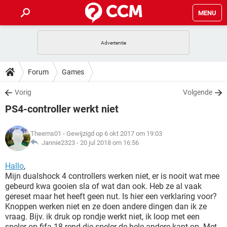
MENU
HOME
VIDEOBELLEN
GAMES
HOW-TO
Forum
Games
INSTAGRAM
WINDOWS 10
VIDEOBELLEN
GAMES
DOWNLOADS
Vorig
Volgende
NETFLIX
CORONAVIRUS
INSTAGRAM
WINDOWS 10
PS4-controller werkt niet
GRATIS
VIDEOBELLEN
SNAPCHAT
GAMES
FORUM
NETFLIX
CORONAVIRUS
TIKTOK
INSTAGRAM
WINDOWS 10
Theems01
- Gewijzigd op 6 okt 2017 om 19:03
GRATIS
VIDEOBELLEN
SNAPCHAT
GAMES
ARTIKELEN
Jannie2323 -
20 jul 2018 om 16:56
NETFLIX
CORONAVIRUS
TIKTOK
INSTAGRAM
WINDOWS 10
GRATIS
VIDEOBELLEN
SNAPCHAT
GAMES
Hallo
,
NETFLIX
CORONAVIRUS
Mijn dualshock 4 controllers werken niet, er is nooit wat mee
TIKTOK
INSTAGRAM
WINDOWS 10
gebeurd kwa gooien sla of wat dan ook. Heb ze al vaak
GRATIS
SNAPCHAT
gereset maar het heeft geen nut. Is hier een verklaring voor?
NETFLIX
CORONAVIRUS
TIKTOK
Knoppen werken niet en ze doen andere dingen dan ik ze
GRATIS
SNAPCHAT
vraag. Bijv. ik druk op rondje werkt niet, ik loop met een
speler op fifa 18 rend die speler de hele andere kant op. Met