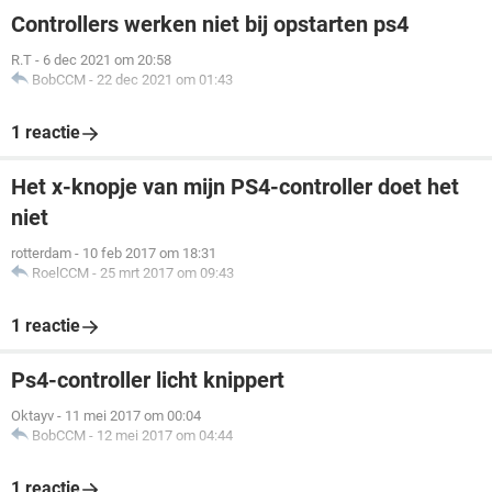
Controllers werken niet bij opstarten ps4
R.T
-
6 dec 2021 om 20:58
BobCCM
-
22 dec 2021 om 01:43
1 reactie
Het x-knopje van mijn PS4-controller doet het
niet
rotterdam
-
10 feb 2017 om 18:31
RoelCCM
-
25 mrt 2017 om 09:43
1 reactie
Ps4-controller licht knippert
Oktayv
-
11 mei 2017 om 00:04
BobCCM
-
12 mei 2017 om 04:44
1 reactie