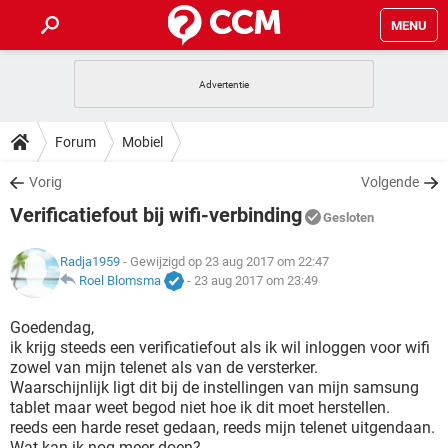
MENU
HOME
VIDEOBELLEN
GAMES
HOW-TO
Forum
Mobiel
INSTAGRAM
WINDOWS 10
VIDEOBELLEN
GAMES
DOWNLOADS
Vorig
Volgende
NETFLIX
CORONAVIRUS
INSTAGRAM
WINDOWS 10
Verificatiefout bij wifi-verbinding
GRATIS
VIDEOBELLEN
SNAPCHAT
GAMES
Gesloten
FORUM
NETFLIX
CORONAVIRUS
TIKTOK
INSTAGRAM
WINDOWS 10
Radja1959
- Gewijzigd op 23 aug 2017 om 22:47
GRATIS
VIDEOBELLEN
SNAPCHAT
GAMES
ARTIKELEN
Roel Blomsma
-
23 aug 2017 om 23:49
NETFLIX
CORONAVIRUS
TIKTOK
INSTAGRAM
WINDOWS 10
GRATIS
VIDEOBELLEN
SNAPCHAT
GAMES
Goedendag,
NETFLIX
CORONAVIRUS
ik krijg steeds een verificatiefout als ik wil inloggen voor wifi
TIKTOK
INSTAGRAM
WINDOWS 10
zowel van mijn telenet als van de versterker.
GRATIS
SNAPCHAT
Waarschijnlijk ligt dit bij de instellingen van mijn samsung
NETFLIX
CORONAVIRUS
TIKTOK
tablet maar weet begod niet hoe ik dit moet herstellen.
GRATIS
SNAPCHAT
reeds een harde reset gedaan, reeds mijn telenet uitgendaan.
Wat kan ik nog meer doen?