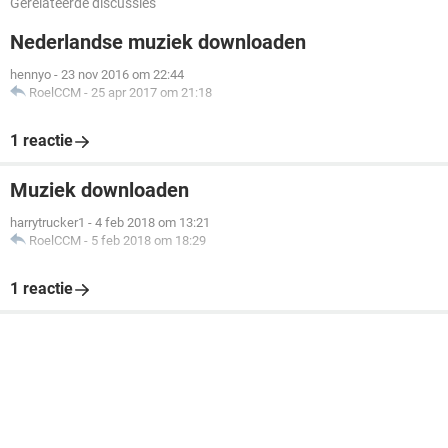
Gerelateerde discussies
Nederlandse muziek downloaden
hennyo
-
23 nov 2016 om 22:44
RoelCCM
-
25 apr 2017 om 21:18
1 reactie
Muziek downloaden
harrytrucker1
-
4 feb 2018 om 13:21
RoelCCM
-
5 feb 2018 om 18:29
1 reactie