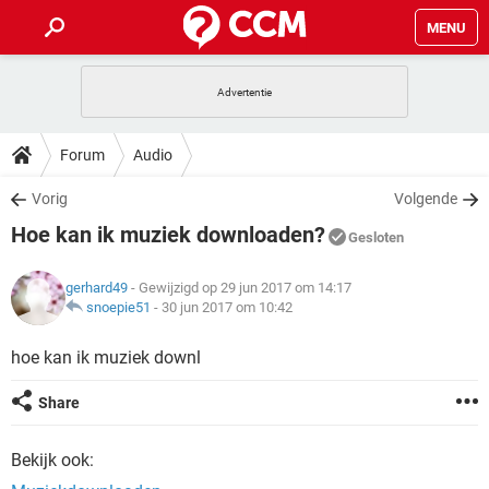
MENU
HOME
VIDEOBELLEN
GAMES
HOW-TO
Forum
Audio
INSTAGRAM
WINDOWS 10
VIDEOBELLEN
GAMES
DOWNLOADS
Vorig
Volgende
NETFLIX
CORONAVIRUS
INSTAGRAM
WINDOWS 10
Hoe kan ik muziek downloaden?
GRATIS
VIDEOBELLEN
SNAPCHAT
GAMES
Gesloten
FORUM
NETFLIX
CORONAVIRUS
TIKTOK
INSTAGRAM
WINDOWS 10
gerhard49
- Gewijzigd op 29 jun 2017 om 14:17
GRATIS
VIDEOBELLEN
SNAPCHAT
GAMES
ARTIKELEN
snoepie51
-
30 jun 2017 om 10:42
NETFLIX
CORONAVIRUS
TIKTOK
INSTAGRAM
WINDOWS 10
GRATIS
VIDEOBELLEN
SNAPCHAT
GAMES
hoe kan ik muziek downl
NETFLIX
CORONAVIRUS
TIKTOK
INSTAGRAM
WINDOWS 10
Share
GRATIS
SNAPCHAT
NETFLIX
CORONAVIRUS
TIKTOK
Bekijk ook:
GRATIS
SNAPCHAT