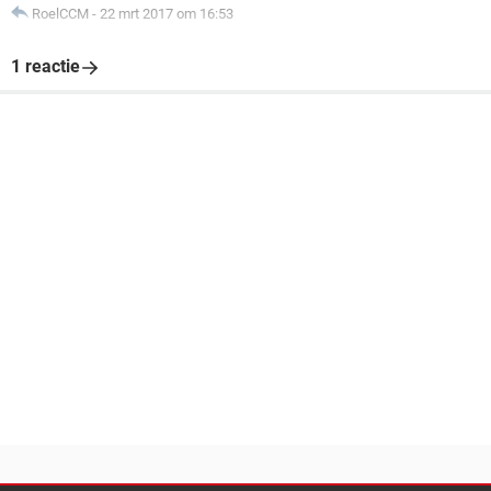
RoelCCM
-
22 mrt 2017 om 16:53
1 reactie