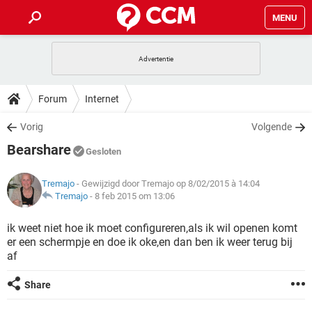
MENU
HOME
VIDEOBELLEN
GAMES
HOW-TO
Forum
Internet
INSTAGRAM
WINDOWS 10
VIDEOBELLEN
GAMES
DOWNLOADS
Vorig
Volgende
NETFLIX
CORONAVIRUS
INSTAGRAM
WINDOWS 10
Bearshare
GRATIS
VIDEOBELLEN
SNAPCHAT
GAMES
Gesloten
FORUM
NETFLIX
CORONAVIRUS
TIKTOK
INSTAGRAM
WINDOWS 10
Tremajo
- Gewijzigd door Tremajo op 8/02/2015 à 14:04
GRATIS
VIDEOBELLEN
SNAPCHAT
GAMES
ARTIKELEN
Tremajo
-
8 feb 2015 om 13:06
NETFLIX
CORONAVIRUS
TIKTOK
INSTAGRAM
WINDOWS 10
GRATIS
VIDEOBELLEN
SNAPCHAT
GAMES
ik weet niet hoe ik moet configureren,als ik wil openen komt
NETFLIX
CORONAVIRUS
er een schermpje en doe ik oke,en dan ben ik weer terug bij
TIKTOK
INSTAGRAM
WINDOWS 10
af
GRATIS
SNAPCHAT
NETFLIX
CORONAVIRUS
TIKTOK
Share
GRATIS
SNAPCHAT