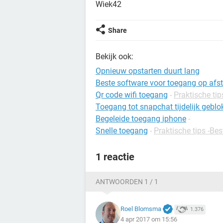
Wiek42
Share
Bekijk ook:
Opnieuw opstarten duurt lang
Beste software voor toegang op afs
Qr code wifi toegang
-
Praktische tips
Toegang tot snapchat tijdelijk geblo
Begeleide toegang iphone
-
Snelle toegang
-
Praktische tips -Be
1 reactie
ANTWOORDEN 1 / 1
Roel Blomsma
1.376
4 apr 2017 om 15:56