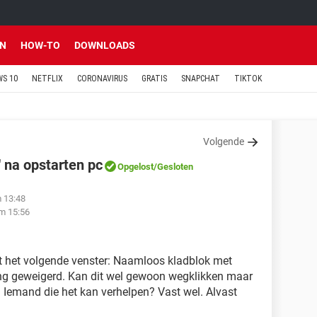
EN
HOW-TO
DOWNLOADS
S 10
NETFLIX
CORONAVIRUS
GRATIS
SNAPCHAT
TIKTOK
Volgende
 na opstarten pc
Opgelost
/Gesloten
m 13:48
m 15:56
jnt het volgende venster: Naamloos kladblok met
ng geweigerd. Kan dit wel gewoon wegklikken maar
Iemand die het kan verhelpen? Vast wel. Alvast