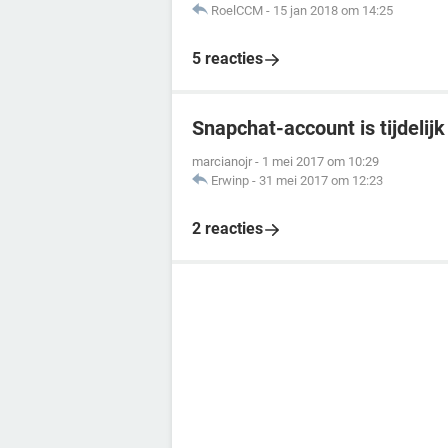
RoelCCM
-
15 jan 2018 om 14:25
5 reacties
Snapchat-account is tijdeli
marcianojr
-
1 mei 2017 om 10:29
Erwinp
-
31 mei 2017 om 12:23
2 reacties