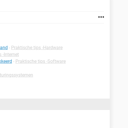
tand
-
Praktische tips -Hardware
 -Internet
kkeerd
-
Praktische tips -Software
sturingssystemen