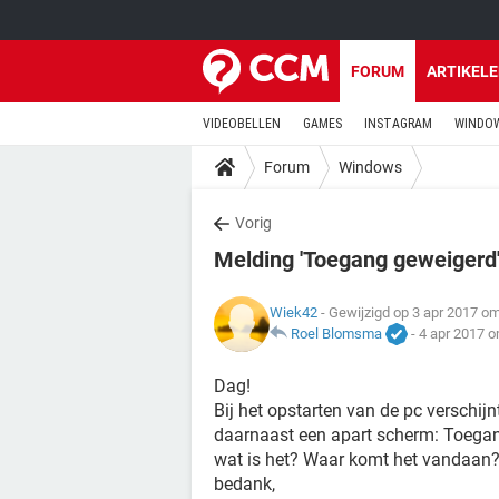
FORUM
ARTIKEL
VIDEOBELLEN
GAMES
INSTAGRAM
WINDOW
Forum
Windows
Vorig
Melding 'Toegang geweigerd'
Wiek42
- Gewijzigd op 3 apr 2017 o
Roel Blomsma
-
4 apr 2017 o
Dag!
Bij het opstarten van de pc verschi
daarnaast een apart scherm: Toega
wat is het? Waar komt het vandaan? 
bedank,