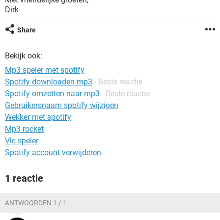
TIKTOK
Dirk
Share
Bekijk ook:
Mp3 speler met spotify
Spotify downloaden mp3
- Beste reactie
Spotify omzetten naar mp3
- Beste reactie
Gebruikersnaam spotify wijzigen
Wekker met spotify
Mp3 rocket
Vlc speler
Spotify account verwijderen
1 reactie
ANTWOORDEN 1 / 1