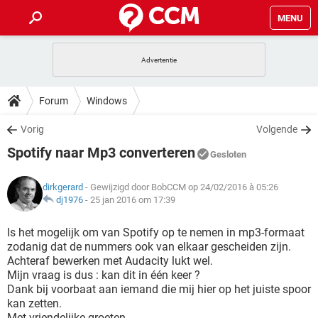
MENU
HOME
VIDEOBELLEN
GAMES
HOW-TO
Forum
Windows
INSTAGRAM
WINDOWS 10
VIDEOBELLEN
GAMES
DOWNLOADS
Vorig
Volgende
NETFLIX
CORONAVIRUS
INSTAGRAM
WINDOWS 10
Spotify naar Mp3 converteren
GRATIS
VIDEOBELLEN
SNAPCHAT
GAMES
Gesloten
FORUM
NETFLIX
CORONAVIRUS
TIKTOK
INSTAGRAM
WINDOWS 10
dirkgerard
- Gewijzigd door BobCCM op 24/02/2016 à 05:26
GRATIS
VIDEOBELLEN
SNAPCHAT
GAMES
ARTIKELEN
dj1976
-
25 jan 2016 om 17:39
NETFLIX
CORONAVIRUS
TIKTOK
INSTAGRAM
WINDOWS 10
GRATIS
VIDEOBELLEN
SNAPCHAT
GAMES
Is het mogelijk om van Spotify op te nemen in mp3-formaat
NETFLIX
CORONAVIRUS
zodanig dat de nummers ook van elkaar gescheiden zijn.
TIKTOK
INSTAGRAM
WINDOWS 10
Achteraf bewerken met Audacity lukt wel.
GRATIS
SNAPCHAT
Mijn vraag is dus : kan dit in één keer ?
NETFLIX
CORONAVIRUS
TIKTOK
Dank bij voorbaat aan iemand die mij hier op het juiste spoor
GRATIS
SNAPCHAT
kan zetten.
Met vriendelijke groeten,