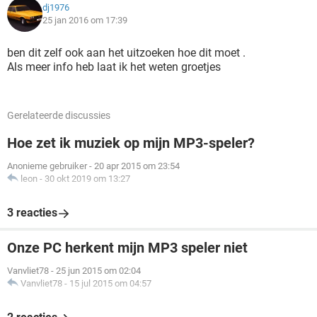
dj1976
25 jan 2016 om 17:39
ben dit zelf ook aan het uitzoeken hoe dit moet .
Als meer info heb laat ik het weten groetjes
Gerelateerde discussies
Hoe zet ik muziek op mijn MP3-speler?
Anonieme gebruiker
-
20 apr 2015 om 23:54
leon
-
30 okt 2019 om 13:27
3 reacties
Onze PC herkent mijn MP3 speler niet
Vanvliet78
-
25 jun 2015 om 02:04
Vanvliet78
-
15 jul 2015 om 04:57