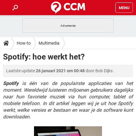
MENU
HOME
VIDEOBELLEN
GAMES
HOW-TO
How-to
Multimedia
INSTAGRAM
WINDOWS 10
VIDEOBELLEN
GAMES
DOWNLOADS
Spotify: hoe werkt het?
NETFLIX
CORONAVIRUS
INSTAGRAM
WINDOWS 10
GRATIS
VIDEOBELLEN
SNAPCHAT
GAMES
FORUM
Laatste update
26 januari 2021 om 00:48
door
Bob Dijks
.
NETFLIX
CORONAVIRUS
TIKTOK
INSTAGRAM
WINDOWS 10
GRATIS
VIDEOBELLEN
SNAPCHAT
GAMES
Spotify
is één van de populairste applicaties van het
ARTIKELEN
NETFLIX
CORONAVIRUS
moment. Wereldwijd luisteren miljoenen gebruikers dagelijks
TIKTOK
INSTAGRAM
WINDOWS 10
naar hun favoriete muziek via hun computer, tablet of
GRATIS
VIDEOBELLEN
SNAPCHAT
GAMES
NETFLIX
CORONAVIRUS
mobiele telefoon. In dit artikel leggen wij je uit hoe Spotify
TIKTOK
INSTAGRAM
WINDOWS 10
werkt, welke versies er bestaan en waar je de software kunt
GRATIS
SNAPCHAT
downloaden.
NETFLIX
CORONAVIRUS
TIKTOK
GRATIS
SNAPCHAT