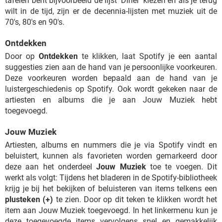
tafelen bent bijvoorbeeld de lijst 'Diner' kiezen en als je terug
wilt in de tijd, zijn er de decennia-lijsten met muziek uit de
70's, 80's en 90's.
Ontdekken
Door op
Ontdekken
te klikken, laat Spotify je een aantal
suggesties zien aan de hand van je persoonlijke voorkeuren.
Deze voorkeuren worden bepaald aan de hand van je
luistergeschiedenis op Spotify. Ook wordt gekeken naar de
artiesten en albums die je aan Jouw Muziek hebt
toegevoegd.
Jouw Muziek
Artiesten, albums en nummers die je via Spotify vindt en
beluistert, kunnen als favorieten worden gemarkeerd door
deze aan het onderdeel
Jouw Muziek
toe te voegen. Dit
werkt als volgt: Tijdens het bladeren in de Spotify-bibliotheek
krijg je bij het bekijken of beluisteren van items telkens een
plusteken (+)
te zien. Door op dit teken te klikken wordt het
item aan Jouw Muziek toegevoegd. In het linkermenu kun je
deze toegevoegde items vervolgens snel en gemakkelijk