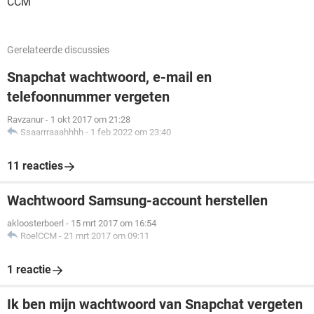
CCM
Gerelateerde discussies
Snapchat wachtwoord, e-mail en
telefoonnummer vergeten
Ravzanur
-
1 okt 2017 om 21:28
Ssaarrraaahhhh
-
1 feb 2022 om 23:40
11 reacties
Wachtwoord Samsung-account herstellen
akloosterboerl
-
15 mrt 2017 om 16:54
RoelCCM
-
21 mrt 2017 om 09:11
1 reactie
Ik ben mijn wachtwoord van Snapchat vergeten