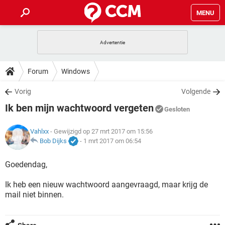
MENU
HOME
VIDEOBELLEN
GAMES
HOW-TO
Forum
Windows
INSTAGRAM
WINDOWS 10
VIDEOBELLEN
GAMES
DOWNLOADS
Vorig
Volgende
NETFLIX
CORONAVIRUS
INSTAGRAM
WINDOWS 10
Ik ben mijn wachtwoord vergeten
GRATIS
VIDEOBELLEN
SNAPCHAT
GAMES
Gesloten
FORUM
NETFLIX
CORONAVIRUS
TIKTOK
INSTAGRAM
WINDOWS 10
Vahlxx
- Gewijzigd op 27 mrt 2017 om 15:56
GRATIS
VIDEOBELLEN
SNAPCHAT
GAMES
ARTIKELEN
Bob Dijks
-
1 mrt 2017 om 06:54
NETFLIX
CORONAVIRUS
TIKTOK
INSTAGRAM
WINDOWS 10
GRATIS
VIDEOBELLEN
SNAPCHAT
GAMES
Goedendag,
NETFLIX
CORONAVIRUS
TIKTOK
INSTAGRAM
WINDOWS 10
Ik heb een nieuw wachtwoord aangevraagd, maar krijg de
GRATIS
SNAPCHAT
mail niet binnen.
NETFLIX
CORONAVIRUS
TIKTOK
GRATIS
SNAPCHAT