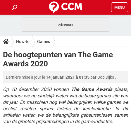
MENU
HOME
VIDEOBELLEN
GAMES
HOW-TO
How-to
Games
INSTAGRAM
WINDOWS 10
VIDEOBELLEN
GAMES
DOWNLOADS
De hoogtepunten van The Game
NETFLIX
CORONAVIRUS
INSTAGRAM
WINDOWS 10
Awards 2020
GRATIS
VIDEOBELLEN
SNAPCHAT
GAMES
FORUM
NETFLIX
CORONAVIRUS
TIKTOK
INSTAGRAM
WINDOWS 10
Dernière mise à jour le
14 januari 2021 à 01:35
par
Bob Dijks
.
GRATIS
VIDEOBELLEN
SNAPCHAT
GAMES
ARTIKELEN
NETFLIX
CORONAVIRUS
TIKTOK
INSTAGRAM
WINDOWS 10
Op 10 december 2020 vonden
The Game Awards
plaats,
GRATIS
VIDEOBELLEN
SNAPCHAT
GAMES
waardoor we nu eindelijk weten wat de beste games zijn van
NETFLIX
CORONAVIRUS
dit jaar. En misschien nog wel belangrijker: welke games we
TIKTOK
INSTAGRAM
WINDOWS 10
beslist moeten spelen tijdens de kerstvakantie. In dit
GRATIS
SNAPCHAT
NETFLIX
CORONAVIRUS
artikelen vatten we de belangrijkste gebeurtenissen samen
TIKTOK
van de grootste prijsuitreikingen in de game-industrie.
GRATIS
SNAPCHAT