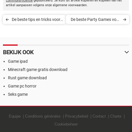
Commons-licentie
gepubliceerd. Je kunt dit artikel kopiëren en kopieën van het
artikel aanpassen volgens onze algemene voorwaarden.
De beste tips en tricks voor
De beste Party Games voor
Among Us
de Nintendo Switch
BEKIJK OOK
Game ipad
Minecraft game gratis download
Rust game download
Game pc horror
Seks game
Equipe
Conditions générales
Privacybeleid
Contact
Charte
Cookiebeheer