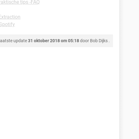
raktische tips -FAQ
xtraction
-Spotify
aatste update
31 oktober 2018 om 05:18
door
Bob Dijks
.