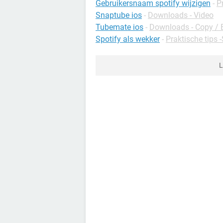
Gebruikersnaam spotify wijzigen
-
P
Snaptube ios
-
Downloads - Video
Tubemate ios
-
Downloads - Copy / E
Spotify als wekker
-
Praktische tips 
L