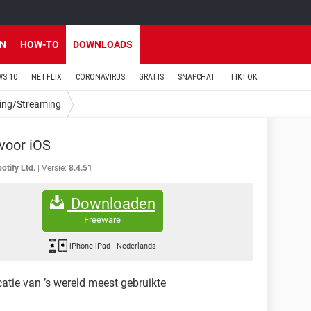
EN
HOW-TO
DOWNLOADS
S 10
NETFLIX
CORONAVIRUS
GRATIS
SNAPCHAT
TIKTOK
ing/Streaming
 voor iOS
otify Ltd.
Versie:
8.4.51
Downloaden
Freeware
iPhone iPad
-
Nederlands
atie van ’s wereld meest gebruikte